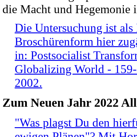
die Macht und Hegemonie in
Die Untersuchung ist als 
Broschürenform hier zugä
in: Postsocialist Transfo
Globalizing World - 159
2002.
Zum Neuen Jahr 2022 All
"Was plagst Du den hierf
ewigen Plänen"? Mit Hora