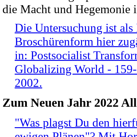
die Macht und Hegemonie in
Die Untersuchung ist als 
Broschürenform hier zugä
in: Postsocialist Transfo
Globalizing World - 159
2002.
Zum Neuen Jahr 2022 All
"Was plagst Du den hierf
ewigen Plänen"? Mit Hora