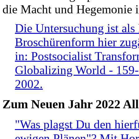
die Macht und Hegemonie in
Die Untersuchung ist als 
Broschürenform hier zugä
in: Postsocialist Transfo
Globalizing World - 159
2002.
Zum Neuen Jahr 2022 All
"Was plagst Du den hierf
ewigen Plänen"? Mit Hora