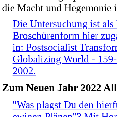
die Macht und Hegemonie in
Die Untersuchung ist als 
Broschürenform hier zugä
in: Postsocialist Transfo
Globalizing World - 159
2002.
Zum Neuen Jahr 2022 All
"Was plagst Du den hierf
ewigen Plänen"? Mit Hora