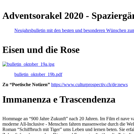
Adventsorakel 2020 - Spaziergä
Neujahrsbulletin mit den besten und besonderen Wünschen zu
Eisen und die Rose
bulletin_oktober_19b.pdf
Zu “Poetische Notizen”
https://www.culturprospectiv.ch/de:news
Immanenza e Trascendenza
Hommage an “900 Jahre Zukunft” nach 20 Jahren. Im Film el nave va lies
moderne All-Inclusive - Menschen fahren massenweise durch die Weltm
Roman “Schiffbruch mit Tiger” ums Leben und lernen beten. Sie erfah