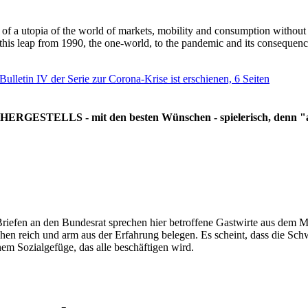
g of a utopia of the world of markets, mobility and consumption withou
 this leap from 1990, the one-world, to the pandemic and its consequenc
 Bulletin IV der Serie zur Corona-Krise ist erschienen, 6 Seiten
RGESTELLS - mit den besten Wünschen - spielerisch, denn "all
Briefen an den Bundesrat sprechen hier betroffene Gastwirte aus dem Mi
hen reich und arm aus der Erfahrung belegen. Es scheint, dass die Sc
nem Sozialgefüge, das alle beschäftigen wird.