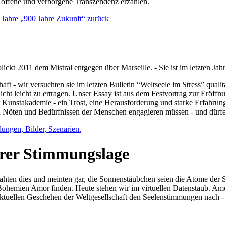
e offene und verborgene Transzendenz erzählen.
0 Jahre „900 Jahre Zukunft“ zurück
lickt 2011 dem Mistral entgegen über Marseille. - Sie ist im letzten J
ft - wir versuchten sie im letzten Bulletin “Weltseele im Stress” qual
nicht leicht zu ertragen. Unser Essay ist aus dem Festvortrag zur Eröf
 Kunstakademie - ein Trost, eine Herausforderung und starke Erfahrun
en Nöten und Bedürfnissen der Menschen engagieren müssen - und dürf
dungen, Bilder, Szenarien.
ihrer Stimmungslage
ejahten dies und meinten gar, die Sonnenstäubchen seien die Atome der
n Bohemien Amor finden. Heute stehen wir im virtuellen Datenstaub. Am
aktuellen Geschehen der Weltgesellschaft den Seelenstimmungen nach - 