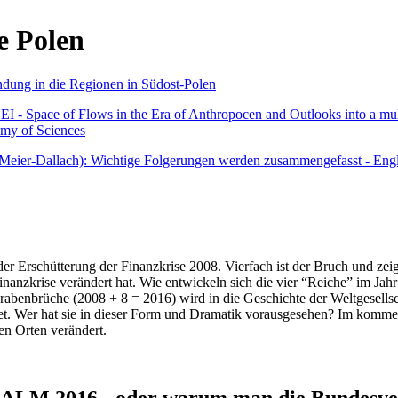
e Polen
undung in die Regionen in Südost-Polen
 - Space of Flows in the Era of Anthropocen and Outlooks into a mult
emy of Sciences
r Meier-Dallach): Wichtige Folgerungen werden zusammengefasst - Engl
der Erschütterung der Finanzkrise 2008. Vierfach ist der Bruch und zeig
 Finanzkrise verändert hat. Wie entwickeln sich die vier “Reiche” im J
abenbrüche (2008 + 8 = 2016) wird in die Geschichte der Weltgesellsch
itet. Wer hat sie in dieser Form und Dramatik vorausgesehen? Im komm
nen Orten verändert.
016 - oder warum man die Bundesverfa