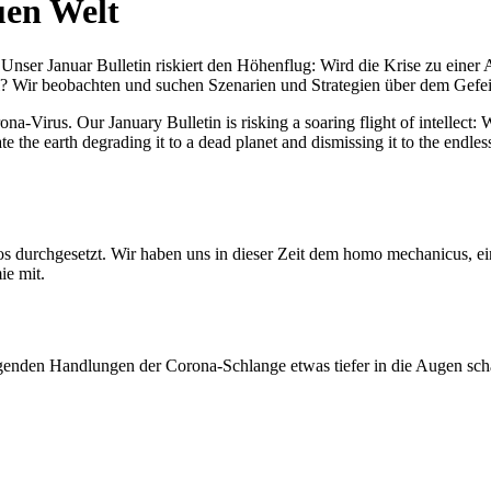
uen Welt
nser Januar Bulletin riskiert den Höhenflug: Wird die Krise zu einer 
All? Wir beobachten und suchen Szenarien und Strategien über dem Ge
-Virus. Our January Bulletin is risking a soaring flight of intellect: Wi
te the earth degrading it to a dead planet and dismissing it to the endl
os durchgesetzt. Wir haben uns in dieser Zeit dem homo mechanicus, e
ie mit.
genden Handlungen der Corona-Schlange etwas tiefer in die Augen sc