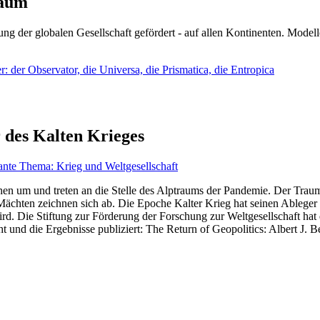
läum
ng der globalen Gesellschaft gefördert - auf allen Kontinenten. Modelle
 der Observator, die Universa, die Prismatica, die Entropica
 des Kalten Krieges
ante Thema: Krieg und Weltgesellschaft
en um und treten an die Stelle des Alptraums der Pandemie. Der Traum v
ten zeichnen sich ab. Die Epoche Kalter Krieg hat seinen Ableger bis 
d. Die Stiftung zur Förderung der Forschung zur Weltgesellschaft hat
 und die Ergebnisse publiziert: The Return of Geopolitics: Albert J. Be