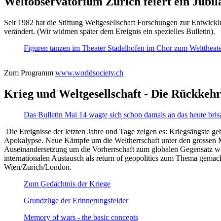
Weltobservatorium Zürich feiert ein Jubi
Seit 1982 hat die Stiftung Weltgesellschaft Forschungen zur Entwicklu
verändert. (Wir widmen später dem Ereignis ein spezielles Bulletin).
Figuren tanzen im Theater Stadelhofen im Chor zum Welttheater:
Zum Programm
www.worldsociety.ch
Krieg und Weltgesellschaft - Die Rückkehr
Das Bulletin Mai 14 wagte sich schon damals an das heute bris
Die Ereignisse der letzten Jahre und Tage zeigen es: Kriegsängste geh
Apokalypse. Neue Kämpfe um die Weltherrschaft unter den grossen Mäch
Auseinandersetzung um die Vorherrschaft zum globalen Gegensatz wir
internationalen Austausch als return of geopolitics zum Thema gemacht
Wien/Zurich/London.
Zum Gedächtnis der Kriege
Grundzüge der Erinnerungsfelder
Memory of wars - the basic concepts