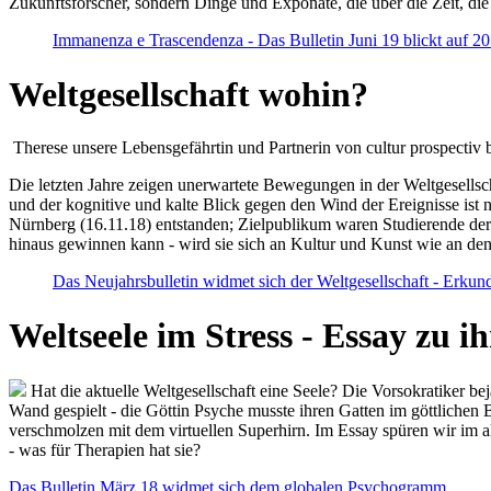
Zukunftsforscher, sondern Dinge und Exponate, die über die Zeit, di
Immanenza e Trascendenza - Das Bulletin Juni 19 blickt auf 2
Weltgesellschaft wohin?
Therese unsere Lebensgefährtin und Partnerin von cultur prospectiv b
Die letzten Jahre zeigen unerwartete Bewegungen in der Weltgesellscha
und der kognitive und kalte Blick gegen den Wind der Ereignisse ist 
Nürnberg (16.11.18) entstanden; Zielpublikum waren Studierende der
hinaus gewinnen kann - wird sie sich an Kultur und Kunst wie an d
Das Neujahrsbulletin widmet sich der Weltgesellschaft - Erkun
Weltseele im Stress - Essay zu 
Hat die aktuelle Weltgesellschaft eine Seele? Die Vorsokratiker b
Wand gespielt - die Göttin Psyche musste ihren Gatten im göttliche
verschmolzen mit dem virtuellen Superhirn. Im Essay spüren wir im 
- was für Therapien hat sie?
Das Bulletin März 18 widmet sich dem globalen Psychogramm