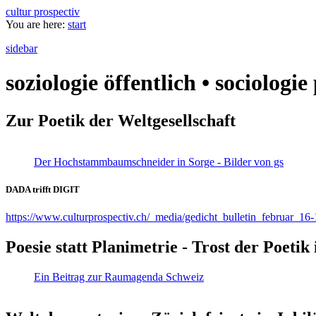
cultur prospectiv
You are here:
start
sidebar
soziologie öffentlich • sociologi
Zur Poetik der Weltgesellschaft
Der Hochstammbaumschneider in Sorge - Bilder von gs
DADA trifft DIGIT
https://www.culturprospectiv.ch/_media/gedicht_bulletin_februar_16-
Poesie statt Planimetrie - Trost der Poeti
Ein Beitrag zur Raumagenda Schweiz