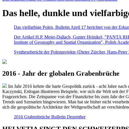
Das helle, dunkle und vielfarbig
Das vielfarbige Polen, Bulletin April 17 berichtet von der Erk
Der Artikel H.P. Meier-Dallach, Gunter Heinikel, "PANTA RHEI
Institute of Geography and Spatial Organization", Polish Acad
Synthesebericht der Polenprojekte (Dieter Zürcher, Hans-Pete
2016 - Jahr der globalen Grabenbrüche
Im Jahr 2016 kehrte die harte Geopolitik zurück - acht Jahre nach 
Kaczynski, Erdogan illustrieren Beispiele, wie sich die Welt seit der
Fragezeichen. Die Zeitspanne von der Finanzkrise bis zum Jahr der Gr
Trends und Szenarien hingewiesen. Man hat sie bisher nicht verarbe
sich die geopolitische Architektur der Weltgesellschaft an verschiede
2016 Grabenbrüche Bulletin Dezember
HELVETIA SINGT DEN SCHWEIZERPSALM 2