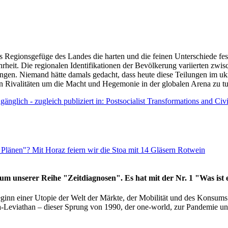
as Regionsgefüge des Landes die harten und die feinen Unterschiede fes
hrheit. Die regionalen Identifikationen der Bevölkerung variierten zwi
ngen. Niemand hätte damals gedacht, dass heute diese Teilungen im uk
 den Rivalitäten um die Macht und Hegemonie in der globalen Arena zu t
änglich - zugleich publiziert in: Postsocialist Transformations and Ci
Plänen"? Mit Horaz feiern wir die Stoa mit 14 Gläsern Rotwein
läum unserer Reihe "Zeitdiagnosen". Es hat mit der Nr. 1 "Was ist
eginn einer Utopie der Welt der Märkte, der Mobilität und des Konsu
viathan – dieser Sprung von 1990, der one-world, zur Pandemie und i