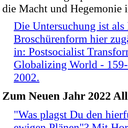
die Macht und Hegemonie in
Die Untersuchung ist als 
Broschürenform hier zugä
in: Postsocialist Transfo
Globalizing World - 159
2002.
Zum Neuen Jahr 2022 All
"Was plagst Du den hierf
ewigen Plänen"? Mit Hora