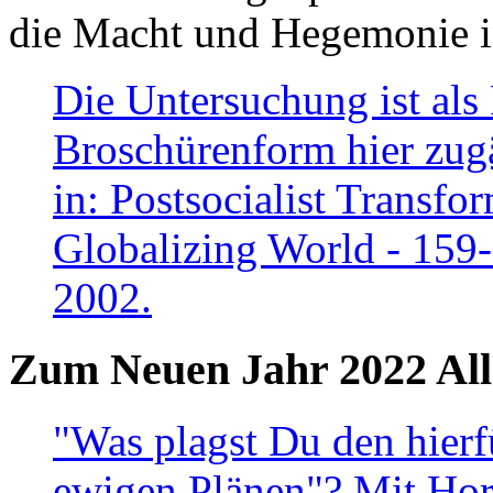
die Macht und Hegemonie in
Die Untersuchung ist als 
Broschürenform hier zugä
in: Postsocialist Transfo
Globalizing World - 159
2002.
Zum Neuen Jahr 2022 All
"Was plagst Du den hierf
ewigen Plänen"? Mit Hora