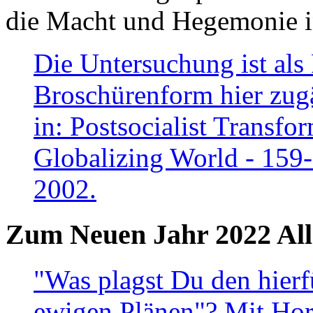
die Macht und Hegemonie in
Die Untersuchung ist als 
Broschürenform hier zugä
in: Postsocialist Transfo
Globalizing World - 159
2002.
Zum Neuen Jahr 2022 All
"Was plagst Du den hierf
ewigen Plänen"? Mit Hora