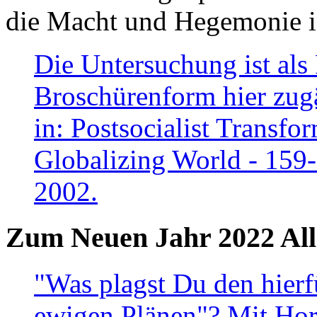
die Macht und Hegemonie in
Die Untersuchung ist als 
Broschürenform hier zugä
in: Postsocialist Transfo
Globalizing World - 159
2002.
Zum Neuen Jahr 2022 All
"Was plagst Du den hierf
ewigen Plänen"? Mit Hora