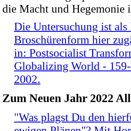
die Macht und Hegemonie in
Die Untersuchung ist als 
Broschürenform hier zugä
in: Postsocialist Transfo
Globalizing World - 159
2002.
Zum Neuen Jahr 2022 All
"Was plagst Du den hierf
ewigen Plänen"? Mit Hora