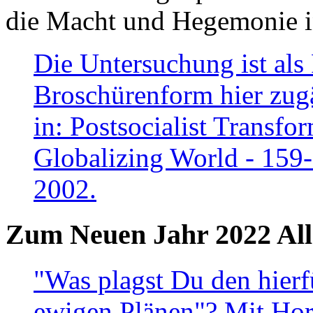
die Macht und Hegemonie in
Die Untersuchung ist als 
Broschürenform hier zugä
in: Postsocialist Transfo
Globalizing World - 159
2002.
Zum Neuen Jahr 2022 All
"Was plagst Du den hierf
ewigen Plänen"? Mit Hora