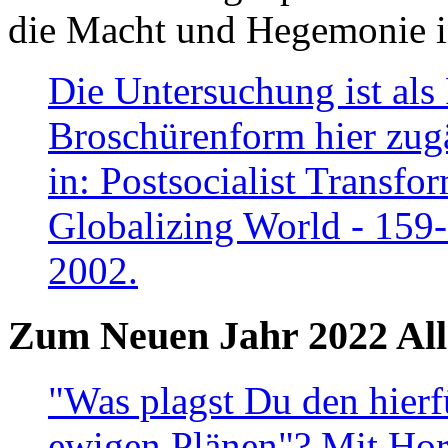
die Macht und Hegemonie in
Die Untersuchung ist als 
Broschürenform hier zugä
in: Postsocialist Transfo
Globalizing World - 159
2002.
Zum Neuen Jahr 2022 All
"Was plagst Du den hierf
ewigen Plänen"? Mit Hora