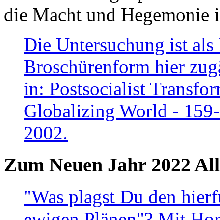
die Macht und Hegemonie in
Die Untersuchung ist als 
Broschürenform hier zugä
in: Postsocialist Transfo
Globalizing World - 159
2002.
Zum Neuen Jahr 2022 All
"Was plagst Du den hierf
ewigen Plänen"? Mit Hora