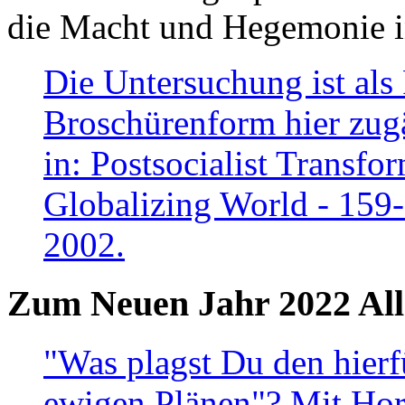
die Macht und Hegemonie in
Die Untersuchung ist als 
Broschürenform hier zugä
in: Postsocialist Transfo
Globalizing World - 159
2002.
Zum Neuen Jahr 2022 All
"Was plagst Du den hierf
ewigen Plänen"? Mit Hora