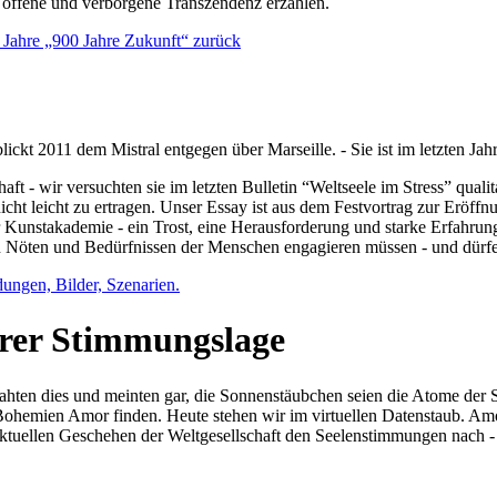
e offene und verborgene Transzendenz erzählen.
0 Jahre „900 Jahre Zukunft“ zurück
lickt 2011 dem Mistral entgegen über Marseille. - Sie ist im letzten J
ft - wir versuchten sie im letzten Bulletin “Weltseele im Stress” qual
nicht leicht zu ertragen. Unser Essay ist aus dem Festvortrag zur Eröf
 Kunstakademie - ein Trost, eine Herausforderung und starke Erfahrun
en Nöten und Bedürfnissen der Menschen engagieren müssen - und dürf
dungen, Bilder, Szenarien.
ihrer Stimmungslage
ejahten dies und meinten gar, die Sonnenstäubchen seien die Atome der
n Bohemien Amor finden. Heute stehen wir im virtuellen Datenstaub. Am
aktuellen Geschehen der Weltgesellschaft den Seelenstimmungen nach - 