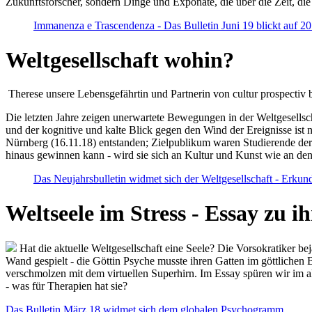
Zukunftsforscher, sondern Dinge und Exponate, die über die Zeit, di
Immanenza e Trascendenza - Das Bulletin Juni 19 blickt auf 2
Weltgesellschaft wohin?
Therese unsere Lebensgefährtin und Partnerin von cultur prospectiv b
Die letzten Jahre zeigen unerwartete Bewegungen in der Weltgesellscha
und der kognitive und kalte Blick gegen den Wind der Ereignisse ist 
Nürnberg (16.11.18) entstanden; Zielpublikum waren Studierende der
hinaus gewinnen kann - wird sie sich an Kultur und Kunst wie an d
Das Neujahrsbulletin widmet sich der Weltgesellschaft - Erkun
Weltseele im Stress - Essay zu 
Hat die aktuelle Weltgesellschaft eine Seele? Die Vorsokratiker b
Wand gespielt - die Göttin Psyche musste ihren Gatten im göttliche
verschmolzen mit dem virtuellen Superhirn. Im Essay spüren wir im 
- was für Therapien hat sie?
Das Bulletin März 18 widmet sich dem globalen Psychogramm