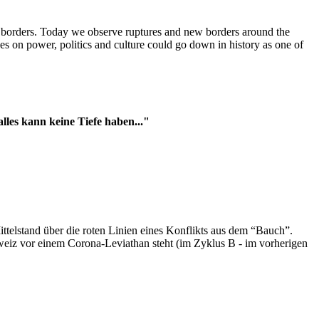
t borders. Today we observe ruptures and new borders around the
es on power, politics and culture could go down in history as one of
es kann keine Tiefe haben..."
ttelstand über die roten Linien eines Konflikts aus dem “Bauch”.
hweiz vor einem Corona-Leviathan steht (im Zyklus B - im vorherigen