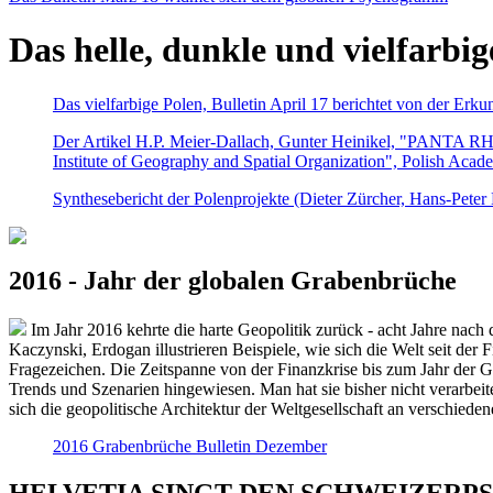
Das helle, dunkle und vielfarbig
Das vielfarbige Polen, Bulletin April 17 berichtet von der Erk
Der Artikel H.P. Meier-Dallach, Gunter Heinikel, "PANTA RHEI
Institute of Geography and Spatial Organization", Polish Acad
Synthesebericht der Polenprojekte (Dieter Zürcher, Hans-Pete
2016 - Jahr der globalen Grabenbrüche
Im Jahr 2016 kehrte die harte Geopolitik zurück - acht Jahre nach 
Kaczynski, Erdogan illustrieren Beispiele, wie sich die Welt seit der
Fragezeichen. Die Zeitspanne von der Finanzkrise bis zum Jahr der Gr
Trends und Szenarien hingewiesen. Man hat sie bisher nicht verarbe
sich die geopolitische Architektur der Weltgesellschaft an verschiede
2016 Grabenbrüche Bulletin Dezember
HELVETIA SINGT DEN SCHWEIZERPSALM 2