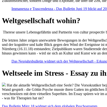
Zukunftsforscher, sondern Dinge und Exponate, die über die Zeit, di
Immanenza e Trascendenza - Das Bulletin Juni 19 blickt auf 2
Weltgesellschaft wohin?
Therese unsere Lebensgefährtin und Partnerin von cultur prospectiv b
Die letzten Jahre zeigen unerwartete Bewegungen in der Weltgesellscha
und der kognitive und kalte Blick gegen den Wind der Ereignisse ist 
Nürnberg (16.11.18) entstanden; Zielpublikum waren Studierende der
hinaus gewinnen kann - wird sie sich an Kultur und Kunst wie an d
Das Neujahrsbulletin widmet sich der Weltgesellschaft - Erkun
Weltseele im Stress - Essay zu 
Hat die aktuelle Weltgesellschaft eine Seele? Die Vorsokratiker b
Wand gespielt - die Göttin Psyche musste ihren Gatten im göttliche
verschmolzen mit dem virtuellen Superhirn. Im Essay spüren wir im 
- was für Therapien hat sie?
Das Bulletin März 18 widmet sich dem globalen Psychogramm