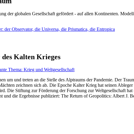
läum
ng der globalen Gesellschaft gefördert - auf allen Kontinenten. Modelle
 der Observator, die Universa, die Prismatica, die Entropica
 des Kalten Krieges
ante Thema: Krieg und Weltgesellschaft
en um und treten an die Stelle des Alptraums der Pandemie. Der Traum v
ten zeichnen sich ab. Die Epoche Kalter Krieg hat seinen Ableger bis 
d. Die Stiftung zur Förderung der Forschung zur Weltgesellschaft hat
 und die Ergebnisse publiziert: The Return of Geopolitics: Albert J. Be