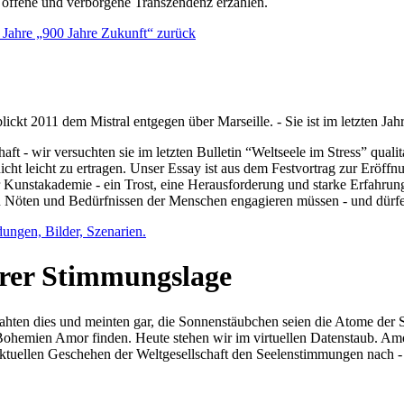
e offene und verborgene Transzendenz erzählen.
0 Jahre „900 Jahre Zukunft“ zurück
lickt 2011 dem Mistral entgegen über Marseille. - Sie ist im letzten J
ft - wir versuchten sie im letzten Bulletin “Weltseele im Stress” qual
nicht leicht zu ertragen. Unser Essay ist aus dem Festvortrag zur Eröf
 Kunstakademie - ein Trost, eine Herausforderung und starke Erfahrun
en Nöten und Bedürfnissen der Menschen engagieren müssen - und dürf
dungen, Bilder, Szenarien.
ihrer Stimmungslage
ejahten dies und meinten gar, die Sonnenstäubchen seien die Atome der
n Bohemien Amor finden. Heute stehen wir im virtuellen Datenstaub. Am
aktuellen Geschehen der Weltgesellschaft den Seelenstimmungen nach - 