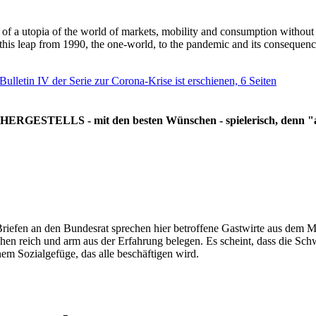
g of a utopia of the world of markets, mobility and consumption withou
 this leap from 1990, the one-world, to the pandemic and its consequenc
 Bulletin IV der Serie zur Corona-Krise ist erschienen, 6 Seiten
RGESTELLS - mit den besten Wünschen - spielerisch, denn "all
Briefen an den Bundesrat sprechen hier betroffene Gastwirte aus dem Mi
hen reich und arm aus der Erfahrung belegen. Es scheint, dass die Sc
nem Sozialgefüge, das alle beschäftigen wird.