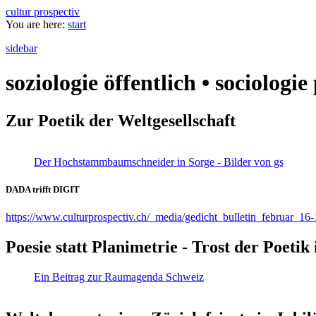
cultur prospectiv
You are here:
start
sidebar
soziologie öffentlich • sociologi
Zur Poetik der Weltgesellschaft
Der Hochstammbaumschneider in Sorge - Bilder von gs
DADA trifft DIGIT
https://www.culturprospectiv.ch/_media/gedicht_bulletin_februar_16-
Poesie statt Planimetrie - Trost der Poeti
Ein Beitrag zur Raumagenda Schweiz