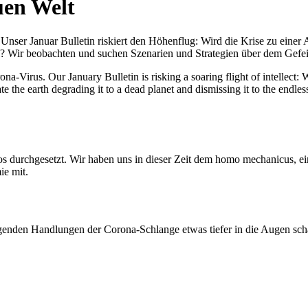
uen Welt
nser Januar Bulletin riskiert den Höhenflug: Wird die Krise zu einer 
All? Wir beobachten und suchen Szenarien und Strategien über dem Ge
-Virus. Our January Bulletin is risking a soaring flight of intellect: Wi
te the earth degrading it to a dead planet and dismissing it to the endl
os durchgesetzt. Wir haben uns in dieser Zeit dem homo mechanicus, e
ie mit.
genden Handlungen der Corona-Schlange etwas tiefer in die Augen sc