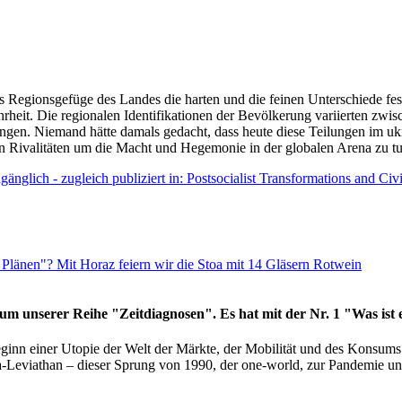
as Regionsgefüge des Landes die harten und die feinen Unterschiede fes
hrheit. Die regionalen Identifikationen der Bevölkerung variierten zwi
ngen. Niemand hätte damals gedacht, dass heute diese Teilungen im uk
 den Rivalitäten um die Macht und Hegemonie in der globalen Arena zu t
änglich - zugleich publiziert in: Postsocialist Transformations and Ci
Plänen"? Mit Horaz feiern wir die Stoa mit 14 Gläsern Rotwein
läum unserer Reihe "Zeitdiagnosen". Es hat mit der Nr. 1 "Was ist
eginn einer Utopie der Welt der Märkte, der Mobilität und des Konsu
viathan – dieser Sprung von 1990, der one-world, zur Pandemie und i