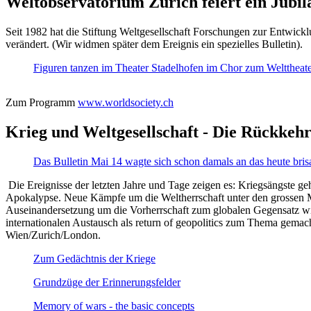
Weltobservatorium Zürich feiert ein Jubi
Seit 1982 hat die Stiftung Weltgesellschaft Forschungen zur Entwicklu
verändert. (Wir widmen später dem Ereignis ein spezielles Bulletin).
Figuren tanzen im Theater Stadelhofen im Chor zum Welttheater:
Zum Programm
www.worldsociety.ch
Krieg und Weltgesellschaft - Die Rückkehr
Das Bulletin Mai 14 wagte sich schon damals an das heute bris
Die Ereignisse der letzten Jahre und Tage zeigen es: Kriegsängste geh
Apokalypse. Neue Kämpfe um die Weltherrschaft unter den grossen Mäch
Auseinandersetzung um die Vorherrschaft zum globalen Gegensatz wir
internationalen Austausch als return of geopolitics zum Thema gemacht
Wien/Zurich/London.
Zum Gedächtnis der Kriege
Grundzüge der Erinnerungsfelder
Memory of wars - the basic concepts