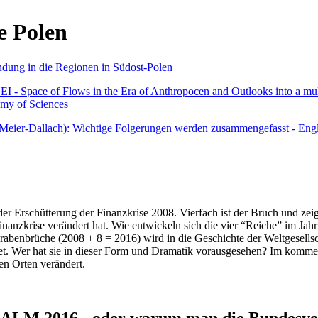
e Polen
undung in die Regionen in Südost-Polen
 - Space of Flows in the Era of Anthropocen and Outlooks into a mult
emy of Sciences
r Meier-Dallach): Wichtige Folgerungen werden zusammengefasst - Engl
der Erschütterung der Finanzkrise 2008. Vierfach ist der Bruch und zeig
 Finanzkrise verändert hat. Wie entwickeln sich die vier “Reiche” im J
abenbrüche (2008 + 8 = 2016) wird in die Geschichte der Weltgesellsch
itet. Wer hat sie in dieser Form und Dramatik vorausgesehen? Im komm
nen Orten verändert.
016 - oder warum man die Bundesverfa