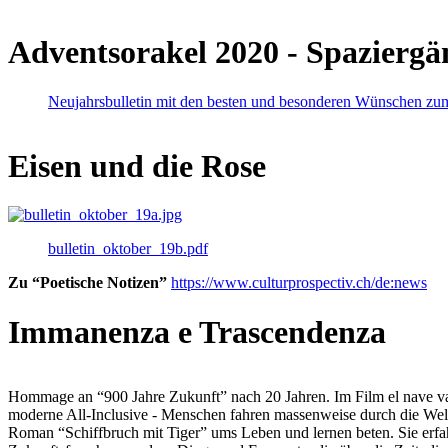
Adventsorakel 2020 - Spaziergä
Neujahrsbulletin mit den besten und besonderen Wünschen zu
Eisen und die Rose
bulletin_oktober_19b.pdf
Zu “Poetische Notizen”
https://www.culturprospectiv.ch/de:news
Immanenza e Trascendenza
Hommage an “900 Jahre Zukunft” nach 20 Jahren. Im Film el nave va lies
moderne All-Inclusive - Menschen fahren massenweise durch die Weltm
Roman “Schiffbruch mit Tiger” ums Leben und lernen beten. Sie erfah