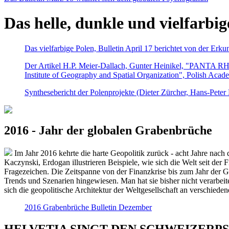
Das helle, dunkle und vielfarbig
Das vielfarbige Polen, Bulletin April 17 berichtet von der Erk
Der Artikel H.P. Meier-Dallach, Gunter Heinikel, "PANTA RHEI
Institute of Geography and Spatial Organization", Polish Acad
Synthesebericht der Polenprojekte (Dieter Zürcher, Hans-Pete
2016 - Jahr der globalen Grabenbrüche
Im Jahr 2016 kehrte die harte Geopolitik zurück - acht Jahre nach 
Kaczynski, Erdogan illustrieren Beispiele, wie sich die Welt seit der
Fragezeichen. Die Zeitspanne von der Finanzkrise bis zum Jahr der Gr
Trends und Szenarien hingewiesen. Man hat sie bisher nicht verarbe
sich die geopolitische Architektur der Weltgesellschaft an verschiede
2016 Grabenbrüche Bulletin Dezember
HELVETIA SINGT DEN SCHWEIZERPSALM 2