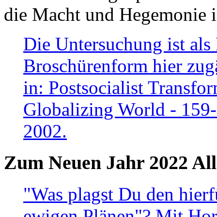
die Macht und Hegemonie in
Die Untersuchung ist als 
Broschürenform hier zugä
in: Postsocialist Transfo
Globalizing World - 159
2002.
Zum Neuen Jahr 2022 All
"Was plagst Du den hierf
ewigen Plänen"? Mit Hora