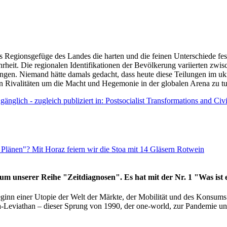
as Regionsgefüge des Landes die harten und die feinen Unterschiede fes
hrheit. Die regionalen Identifikationen der Bevölkerung variierten zwi
ngen. Niemand hätte damals gedacht, dass heute diese Teilungen im uk
 den Rivalitäten um die Macht und Hegemonie in der globalen Arena zu t
änglich - zugleich publiziert in: Postsocialist Transformations and Ci
Plänen"? Mit Horaz feiern wir die Stoa mit 14 Gläsern Rotwein
läum unserer Reihe "Zeitdiagnosen". Es hat mit der Nr. 1 "Was ist
eginn einer Utopie der Welt der Märkte, der Mobilität und des Konsu
viathan – dieser Sprung von 1990, der one-world, zur Pandemie und i