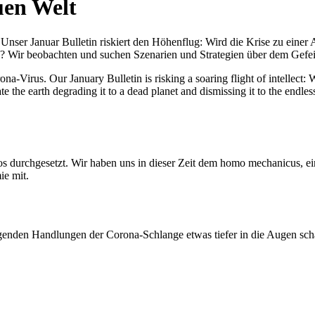
uen Welt
nser Januar Bulletin riskiert den Höhenflug: Wird die Krise zu einer 
All? Wir beobachten und suchen Szenarien und Strategien über dem Ge
-Virus. Our January Bulletin is risking a soaring flight of intellect: Wi
te the earth degrading it to a dead planet and dismissing it to the endl
os durchgesetzt. Wir haben uns in dieser Zeit dem homo mechanicus, e
ie mit.
genden Handlungen der Corona-Schlange etwas tiefer in die Augen sc