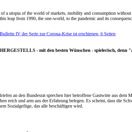
g of a utopia of the world of markets, mobility and consumption withou
 this leap from 1990, the one-world, to the pandemic and its consequenc
 Bulletin IV der Serie zur Corona-Krise ist erschienen, 6 Seiten
RGESTELLS - mit den besten Wünschen - spielerisch, denn "all
Briefen an den Bundesrat sprechen hier betroffene Gastwirte aus dem Mi
hen reich und arm aus der Erfahrung belegen. Es scheint, dass die Sc
nem Sozialgefüge, das alle beschäftigen wird.