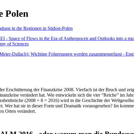
e Polen
undung in die Regionen in Südost-Polen
 - Space of Flows in the Era of Anthropocen and Outlooks into a mult
emy of Sciences
r Meier-Dallach): Wichtige Folgerungen werden zusammengefasst - Engl
der Erschütterung der Finanzkrise 2008. Vierfach ist der Bruch und zeig
 Finanzkrise verändert hat. Wie entwickeln sich die vier “Reiche” im J
abenbrüche (2008 + 8 = 2016) wird in die Geschichte der Weltgesellsch
itet. Wer hat sie in dieser Form und Dramatik vorausgesehen? Im komm
nen Orten verändert.
016 - oder warum man die Bundesverfa