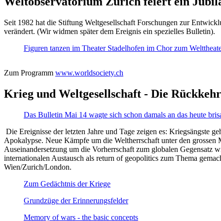
Weltobservatorium Zürich feiert ein Jubi
Seit 1982 hat die Stiftung Weltgesellschaft Forschungen zur Entwicklu
verändert. (Wir widmen später dem Ereignis ein spezielles Bulletin).
Figuren tanzen im Theater Stadelhofen im Chor zum Welttheater:
Zum Programm
www.worldsociety.ch
Krieg und Weltgesellschaft - Die Rückkehr
Das Bulletin Mai 14 wagte sich schon damals an das heute bris
Die Ereignisse der letzten Jahre und Tage zeigen es: Kriegsängste geh
Apokalypse. Neue Kämpfe um die Weltherrschaft unter den grossen Mäch
Auseinandersetzung um die Vorherrschaft zum globalen Gegensatz wir
internationalen Austausch als return of geopolitics zum Thema gemacht
Wien/Zurich/London.
Zum Gedächtnis der Kriege
Grundzüge der Erinnerungsfelder
Memory of wars - the basic concepts