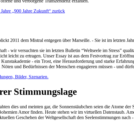
e offene und verborgene Transzendenz erzählen.
0 Jahre „900 Jahre Zukunft“ zurück
lickt 2011 dem Mistral entgegen über Marseille. - Sie ist im letzten J
ft - wir versuchten sie im letzten Bulletin “Weltseele im Stress” qual
nicht leicht zu ertragen. Unser Essay ist aus dem Festvortrag zur Eröf
 Kunstakademie - ein Trost, eine Herausforderung und starke Erfahrun
en Nöten und Bedürfnissen der Menschen engagieren müssen - und dürf
dungen, Bilder, Szenarien.
ihrer Stimmungslage
ejahten dies und meinten gar, die Sonnenstäubchen seien die Atome der
n Bohemien Amor finden. Heute stehen wir im virtuellen Datenstaub. Am
aktuellen Geschehen der Weltgesellschaft den Seelenstimmungen nach - 