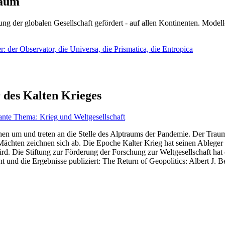
läum
ng der globalen Gesellschaft gefördert - auf allen Kontinenten. Modelle
 der Observator, die Universa, die Prismatica, die Entropica
 des Kalten Krieges
ante Thema: Krieg und Weltgesellschaft
en um und treten an die Stelle des Alptraums der Pandemie. Der Traum v
ten zeichnen sich ab. Die Epoche Kalter Krieg hat seinen Ableger bis 
d. Die Stiftung zur Förderung der Forschung zur Weltgesellschaft hat
 und die Ergebnisse publiziert: The Return of Geopolitics: Albert J. Be