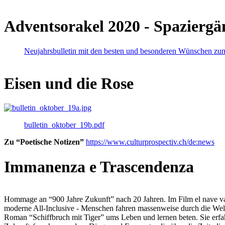
Adventsorakel 2020 - Spaziergä
Neujahrsbulletin mit den besten und besonderen Wünschen zu
Eisen und die Rose
bulletin_oktober_19b.pdf
Zu “Poetische Notizen”
https://www.culturprospectiv.ch/de:news
Immanenza e Trascendenza
Hommage an “900 Jahre Zukunft” nach 20 Jahren. Im Film el nave va lies
moderne All-Inclusive - Menschen fahren massenweise durch die Weltm
Roman “Schiffbruch mit Tiger” ums Leben und lernen beten. Sie erfah