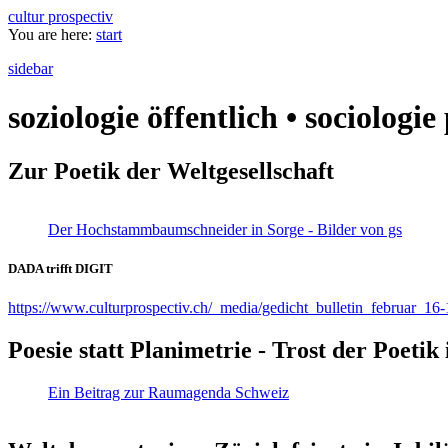
cultur prospectiv
You are here:
start
sidebar
soziologie öffentlich • sociologi
Zur Poetik der Weltgesellschaft
Der Hochstammbaumschneider in Sorge - Bilder von gs
DADA trifft DIGIT
https://www.culturprospectiv.ch/_media/gedicht_bulletin_februar_16-
Poesie statt Planimetrie - Trost der Poeti
Ein Beitrag zur Raumagenda Schweiz