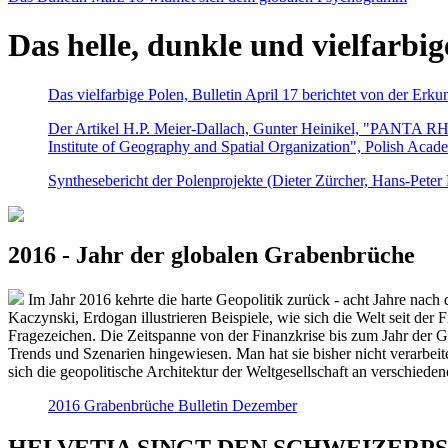
Das helle, dunkle und vielfarbig
Das vielfarbige Polen, Bulletin April 17 berichtet von der Erk
Der Artikel H.P. Meier-Dallach, Gunter Heinikel, "PANTA RHEI
Institute of Geography and Spatial Organization", Polish Acad
Synthesebericht der Polenprojekte (Dieter Zürcher, Hans-Pete
2016 - Jahr der globalen Grabenbrüche
Im Jahr 2016 kehrte die harte Geopolitik zurück - acht Jahre nach 
Kaczynski, Erdogan illustrieren Beispiele, wie sich die Welt seit der
Fragezeichen. Die Zeitspanne von der Finanzkrise bis zum Jahr der Gr
Trends und Szenarien hingewiesen. Man hat sie bisher nicht verarbe
sich die geopolitische Architektur der Weltgesellschaft an verschiede
2016 Grabenbrüche Bulletin Dezember
HELVETIA SINGT DEN SCHWEIZERPSALM 2