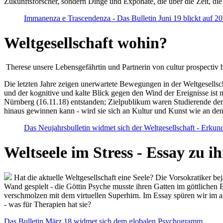
Zukunftsforscher, sondern Dinge und Exponate, die über die Zeit, di
Immanenza e Trascendenza - Das Bulletin Juni 19 blickt auf 2
Weltgesellschaft wohin?
Therese unsere Lebensgefährtin und Partnerin von cultur prospectiv b
Die letzten Jahre zeigen unerwartete Bewegungen in der Weltgesellscha
und der kognitive und kalte Blick gegen den Wind der Ereignisse ist 
Nürnberg (16.11.18) entstanden; Zielpublikum waren Studierende der
hinaus gewinnen kann - wird sie sich an Kultur und Kunst wie an d
Das Neujahrsbulletin widmet sich der Weltgesellschaft - Erkun
Weltseele im Stress - Essay zu 
Hat die aktuelle Weltgesellschaft eine Seele? Die Vorsokratiker b
Wand gespielt - die Göttin Psyche musste ihren Gatten im göttliche
verschmolzen mit dem virtuellen Superhirn. Im Essay spüren wir im 
- was für Therapien hat sie?
Das Bulletin März 18 widmet sich dem globalen Psychogramm