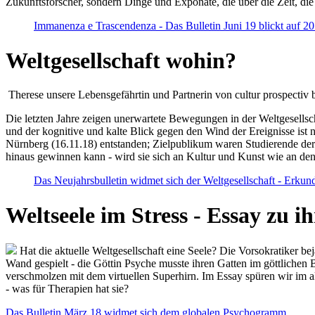
Zukunftsforscher, sondern Dinge und Exponate, die über die Zeit, di
Immanenza e Trascendenza - Das Bulletin Juni 19 blickt auf 2
Weltgesellschaft wohin?
Therese unsere Lebensgefährtin und Partnerin von cultur prospectiv b
Die letzten Jahre zeigen unerwartete Bewegungen in der Weltgesellscha
und der kognitive und kalte Blick gegen den Wind der Ereignisse ist 
Nürnberg (16.11.18) entstanden; Zielpublikum waren Studierende der
hinaus gewinnen kann - wird sie sich an Kultur und Kunst wie an d
Das Neujahrsbulletin widmet sich der Weltgesellschaft - Erkun
Weltseele im Stress - Essay zu 
Hat die aktuelle Weltgesellschaft eine Seele? Die Vorsokratiker b
Wand gespielt - die Göttin Psyche musste ihren Gatten im göttliche
verschmolzen mit dem virtuellen Superhirn. Im Essay spüren wir im 
- was für Therapien hat sie?
Das Bulletin März 18 widmet sich dem globalen Psychogramm