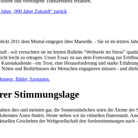
e offene und verborgene Transzendenz erzählen.
0 Jahre „900 Jahre Zukunft“ zurück
lickt 2011 dem Mistral entgegen über Marseille. - Sie ist im letzten J
ft - wir versuchten sie im letzten Bulletin “Weltseele im Stress” qual
nicht leicht zu ertragen. Unser Essay ist aus dem Festvortrag zur Eröf
 Kunstakademie - ein Trost, eine Herausforderung und starke Erfahrun
en Nöten und Bedürfnissen der Menschen engagieren müssen - und dürf
dungen, Bilder, Szenarien.
ihrer Stimmungslage
ejahten dies und meinten gar, die Sonnenstäubchen seien die Atome der
n Bohemien Amor finden. Heute stehen wir im virtuellen Datenstaub. Am
aktuellen Geschehen der Weltgesellschaft den Seelenstimmungen nach - 