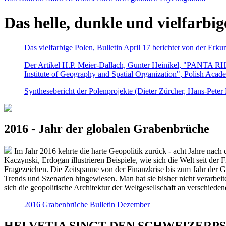
Das helle, dunkle und vielfarbig
Das vielfarbige Polen, Bulletin April 17 berichtet von der Erk
Der Artikel H.P. Meier-Dallach, Gunter Heinikel, "PANTA RHEI
Institute of Geography and Spatial Organization", Polish Acad
Synthesebericht der Polenprojekte (Dieter Zürcher, Hans-Pete
2016 - Jahr der globalen Grabenbrüche
Im Jahr 2016 kehrte die harte Geopolitik zurück - acht Jahre nach 
Kaczynski, Erdogan illustrieren Beispiele, wie sich die Welt seit der
Fragezeichen. Die Zeitspanne von der Finanzkrise bis zum Jahr der Gr
Trends und Szenarien hingewiesen. Man hat sie bisher nicht verarbe
sich die geopolitische Architektur der Weltgesellschaft an verschiede
2016 Grabenbrüche Bulletin Dezember
HELVETIA SINGT DEN SCHWEIZERPSALM 2