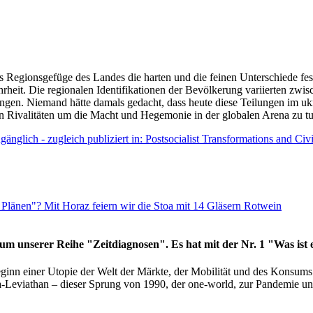
as Regionsgefüge des Landes die harten und die feinen Unterschiede fes
hrheit. Die regionalen Identifikationen der Bevölkerung variierten zwi
ngen. Niemand hätte damals gedacht, dass heute diese Teilungen im uk
 den Rivalitäten um die Macht und Hegemonie in der globalen Arena zu t
änglich - zugleich publiziert in: Postsocialist Transformations and Ci
Plänen"? Mit Horaz feiern wir die Stoa mit 14 Gläsern Rotwein
läum unserer Reihe "Zeitdiagnosen". Es hat mit der Nr. 1 "Was ist
eginn einer Utopie der Welt der Märkte, der Mobilität und des Konsu
viathan – dieser Sprung von 1990, der one-world, zur Pandemie und i