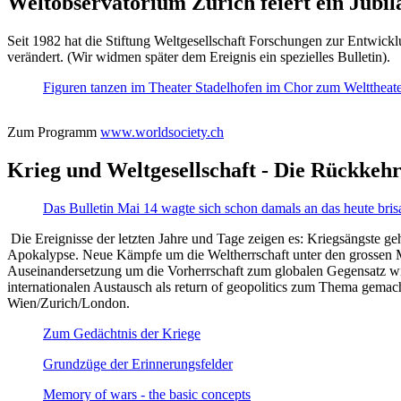
Weltobservatorium Zürich feiert ein Jubi
Seit 1982 hat die Stiftung Weltgesellschaft Forschungen zur Entwicklu
verändert. (Wir widmen später dem Ereignis ein spezielles Bulletin).
Figuren tanzen im Theater Stadelhofen im Chor zum Welttheater:
Zum Programm
www.worldsociety.ch
Krieg und Weltgesellschaft - Die Rückkehr
Das Bulletin Mai 14 wagte sich schon damals an das heute bris
Die Ereignisse der letzten Jahre und Tage zeigen es: Kriegsängste geh
Apokalypse. Neue Kämpfe um die Weltherrschaft unter den grossen Mäch
Auseinandersetzung um die Vorherrschaft zum globalen Gegensatz wir
internationalen Austausch als return of geopolitics zum Thema gemacht
Wien/Zurich/London.
Zum Gedächtnis der Kriege
Grundzüge der Erinnerungsfelder
Memory of wars - the basic concepts