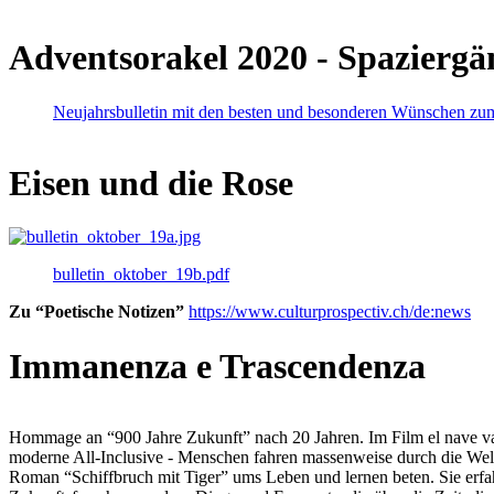
Adventsorakel 2020 - Spaziergä
Neujahrsbulletin mit den besten und besonderen Wünschen zu
Eisen und die Rose
bulletin_oktober_19b.pdf
Zu “Poetische Notizen”
https://www.culturprospectiv.ch/de:news
Immanenza e Trascendenza
Hommage an “900 Jahre Zukunft” nach 20 Jahren. Im Film el nave va lies
moderne All-Inclusive - Menschen fahren massenweise durch die Weltm
Roman “Schiffbruch mit Tiger” ums Leben und lernen beten. Sie erfah