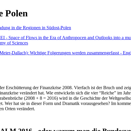
e Polen
undung in die Regionen in Südost-Polen
 - Space of Flows in the Era of Anthropocen and Outlooks into a mult
emy of Sciences
r Meier-Dallach): Wichtige Folgerungen werden zusammengefasst - Engl
der Erschütterung der Finanzkrise 2008. Vierfach ist der Bruch und zeig
 Finanzkrise verändert hat. Wie entwickeln sich die vier “Reiche” im J
abenbrüche (2008 + 8 = 2016) wird in die Geschichte der Weltgesellsch
itet. Wer hat sie in dieser Form und Dramatik vorausgesehen? Im komm
nen Orten verändert.
016 - oder warum man die Bundesverfa