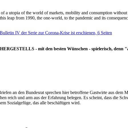
g of a utopia of the world of markets, mobility and consumption withou
 this leap from 1990, the one-world, to the pandemic and its consequenc
 Bulletin IV der Serie zur Corona-Krise ist erschienen, 6 Seiten
RGESTELLS - mit den besten Wünschen - spielerisch, denn "all
Briefen an den Bundesrat sprechen hier betroffene Gastwirte aus dem Mi
hen reich und arm aus der Erfahrung belegen. Es scheint, dass die Sc
nem Sozialgefüge, das alle beschäftigen wird.