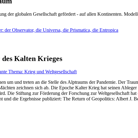
läum
ng der globalen Gesellschaft gefördert - auf allen Kontinenten. Modelle
 der Observator, die Universa, die Prismatica, die Entropica
 des Kalten Krieges
ante Thema: Krieg und Weltgesellschaft
en um und treten an die Stelle des Alptraums der Pandemie. Der Traum v
ten zeichnen sich ab. Die Epoche Kalter Krieg hat seinen Ableger bis 
d. Die Stiftung zur Förderung der Forschung zur Weltgesellschaft hat
 und die Ergebnisse publiziert: The Return of Geopolitics: Albert J. Be