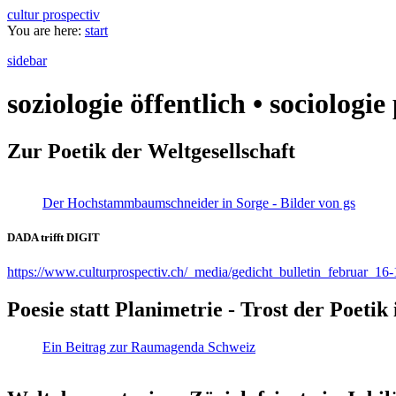
cultur prospectiv
You are here:
start
sidebar
soziologie öffentlich • sociologi
Zur Poetik der Weltgesellschaft
Der Hochstammbaumschneider in Sorge - Bilder von gs
DADA trifft DIGIT
https://www.culturprospectiv.ch/_media/gedicht_bulletin_februar_16-
Poesie statt Planimetrie - Trost der Poeti
Ein Beitrag zur Raumagenda Schweiz