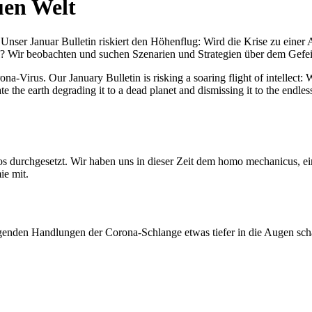
uen Welt
nser Januar Bulletin riskiert den Höhenflug: Wird die Krise zu einer 
All? Wir beobachten und suchen Szenarien und Strategien über dem Ge
-Virus. Our January Bulletin is risking a soaring flight of intellect: Wi
te the earth degrading it to a dead planet and dismissing it to the endl
os durchgesetzt. Wir haben uns in dieser Zeit dem homo mechanicus, e
ie mit.
genden Handlungen der Corona-Schlange etwas tiefer in die Augen sc