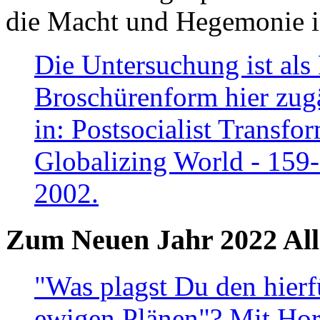
die Macht und Hegemonie in
Die Untersuchung ist als 
Broschürenform hier zugä
in: Postsocialist Transfo
Globalizing World - 159
2002.
Zum Neuen Jahr 2022 All
"Was plagst Du den hierf
ewigen Plänen"? Mit Hora