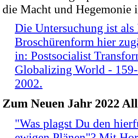
die Macht und Hegemonie in
Die Untersuchung ist als 
Broschürenform hier zugä
in: Postsocialist Transfo
Globalizing World - 159
2002.
Zum Neuen Jahr 2022 All
"Was plagst Du den hierf
ewigen Plänen"? Mit Hora