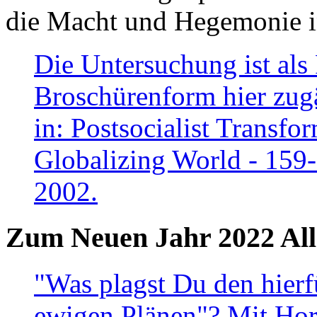
die Macht und Hegemonie in
Die Untersuchung ist als 
Broschürenform hier zugä
in: Postsocialist Transfo
Globalizing World - 159
2002.
Zum Neuen Jahr 2022 All
"Was plagst Du den hierf
ewigen Plänen"? Mit Hora