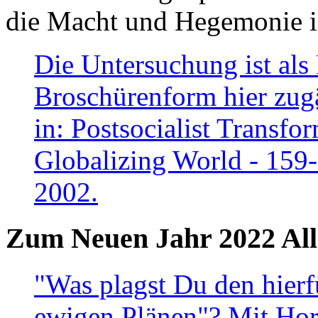
die Macht und Hegemonie in
Die Untersuchung ist als 
Broschürenform hier zugä
in: Postsocialist Transfo
Globalizing World - 159
2002.
Zum Neuen Jahr 2022 All
"Was plagst Du den hierf
ewigen Plänen"? Mit Hora