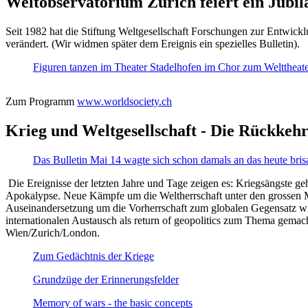
Weltobservatorium Zürich feiert ein Jubi
Seit 1982 hat die Stiftung Weltgesellschaft Forschungen zur Entwicklu
verändert. (Wir widmen später dem Ereignis ein spezielles Bulletin).
Figuren tanzen im Theater Stadelhofen im Chor zum Welttheater:
Zum Programm
www.worldsociety.ch
Krieg und Weltgesellschaft - Die Rückkehr
Das Bulletin Mai 14 wagte sich schon damals an das heute bris
Die Ereignisse der letzten Jahre und Tage zeigen es: Kriegsängste geh
Apokalypse. Neue Kämpfe um die Weltherrschaft unter den grossen Mäch
Auseinandersetzung um die Vorherrschaft zum globalen Gegensatz wir
internationalen Austausch als return of geopolitics zum Thema gemacht
Wien/Zurich/London.
Zum Gedächtnis der Kriege
Grundzüge der Erinnerungsfelder
Memory of wars - the basic concepts