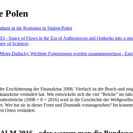
e Polen
undung in die Regionen in Südost-Polen
 - Space of Flows in the Era of Anthropocen and Outlooks into a mult
emy of Sciences
r Meier-Dallach): Wichtige Folgerungen werden zusammengefasst - Engl
der Erschütterung der Finanzkrise 2008. Vierfach ist der Bruch und zeig
 Finanzkrise verändert hat. Wie entwickeln sich die vier “Reiche” im J
abenbrüche (2008 + 8 = 2016) wird in die Geschichte der Weltgesellsch
itet. Wer hat sie in dieser Form und Dramatik vorausgesehen? Im komm
nen Orten verändert.
016 - oder warum man die Bundesverfa