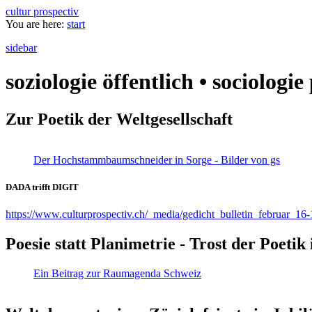
cultur prospectiv
You are here:
start
sidebar
soziologie öffentlich • sociologi
Zur Poetik der Weltgesellschaft
Der Hochstammbaumschneider in Sorge - Bilder von gs
DADA trifft DIGIT
https://www.culturprospectiv.ch/_media/gedicht_bulletin_februar_16-
Poesie statt Planimetrie - Trost der Poeti
Ein Beitrag zur Raumagenda Schweiz