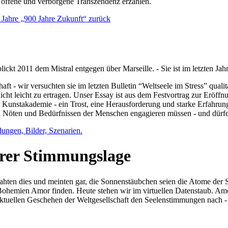
e offene und verborgene Transzendenz erzählen.
0 Jahre „900 Jahre Zukunft“ zurück
lickt 2011 dem Mistral entgegen über Marseille. - Sie ist im letzten J
ft - wir versuchten sie im letzten Bulletin “Weltseele im Stress” qual
nicht leicht zu ertragen. Unser Essay ist aus dem Festvortrag zur Eröf
 Kunstakademie - ein Trost, eine Herausforderung und starke Erfahrun
en Nöten und Bedürfnissen der Menschen engagieren müssen - und dürf
dungen, Bilder, Szenarien.
ihrer Stimmungslage
ejahten dies und meinten gar, die Sonnenstäubchen seien die Atome der
n Bohemien Amor finden. Heute stehen wir im virtuellen Datenstaub. Am
aktuellen Geschehen der Weltgesellschaft den Seelenstimmungen nach - 