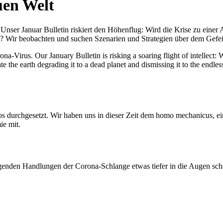
uen Welt
nser Januar Bulletin riskiert den Höhenflug: Wird die Krise zu einer 
All? Wir beobachten und suchen Szenarien und Strategien über dem Ge
-Virus. Our January Bulletin is risking a soaring flight of intellect: Wi
te the earth degrading it to a dead planet and dismissing it to the endl
os durchgesetzt. Wir haben uns in dieser Zeit dem homo mechanicus, e
ie mit.
genden Handlungen der Corona-Schlange etwas tiefer in die Augen sc