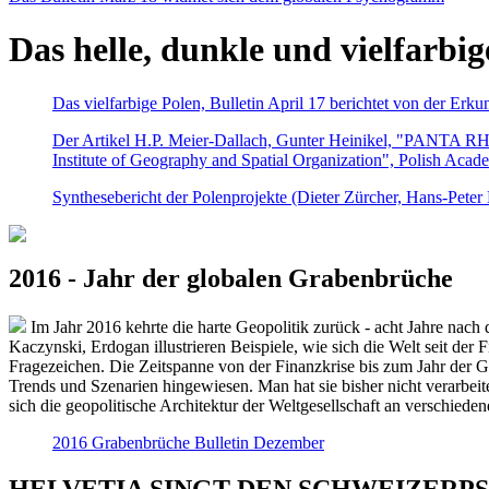
Das helle, dunkle und vielfarbig
Das vielfarbige Polen, Bulletin April 17 berichtet von der Erk
Der Artikel H.P. Meier-Dallach, Gunter Heinikel, "PANTA RHEI
Institute of Geography and Spatial Organization", Polish Acad
Synthesebericht der Polenprojekte (Dieter Zürcher, Hans-Pete
2016 - Jahr der globalen Grabenbrüche
Im Jahr 2016 kehrte die harte Geopolitik zurück - acht Jahre nach 
Kaczynski, Erdogan illustrieren Beispiele, wie sich die Welt seit der
Fragezeichen. Die Zeitspanne von der Finanzkrise bis zum Jahr der Gr
Trends und Szenarien hingewiesen. Man hat sie bisher nicht verarbe
sich die geopolitische Architektur der Weltgesellschaft an verschiede
2016 Grabenbrüche Bulletin Dezember
HELVETIA SINGT DEN SCHWEIZERPSALM 2