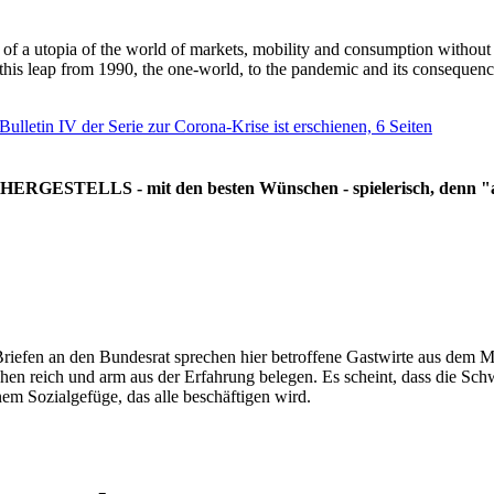
g of a utopia of the world of markets, mobility and consumption withou
 this leap from 1990, the one-world, to the pandemic and its consequenc
 Bulletin IV der Serie zur Corona-Krise ist erschienen, 6 Seiten
RGESTELLS - mit den besten Wünschen - spielerisch, denn "all
Briefen an den Bundesrat sprechen hier betroffene Gastwirte aus dem Mi
hen reich und arm aus der Erfahrung belegen. Es scheint, dass die Sc
nem Sozialgefüge, das alle beschäftigen wird.