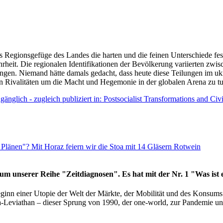
as Regionsgefüge des Landes die harten und die feinen Unterschiede fes
hrheit. Die regionalen Identifikationen der Bevölkerung variierten zwi
ngen. Niemand hätte damals gedacht, dass heute diese Teilungen im uk
 den Rivalitäten um die Macht und Hegemonie in der globalen Arena zu t
änglich - zugleich publiziert in: Postsocialist Transformations and Ci
Plänen"? Mit Horaz feiern wir die Stoa mit 14 Gläsern Rotwein
läum unserer Reihe "Zeitdiagnosen". Es hat mit der Nr. 1 "Was ist
eginn einer Utopie der Welt der Märkte, der Mobilität und des Konsu
viathan – dieser Sprung von 1990, der one-world, zur Pandemie und i