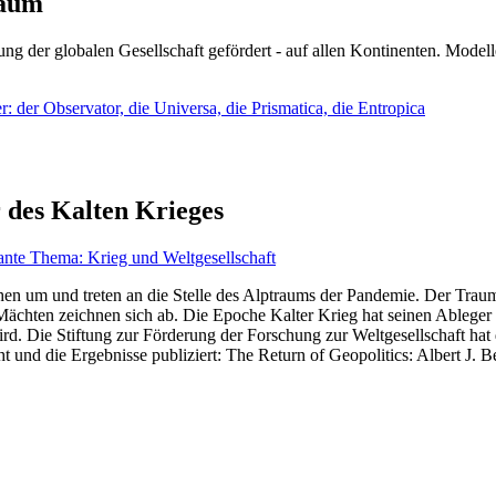
läum
ng der globalen Gesellschaft gefördert - auf allen Kontinenten. Modelle
 der Observator, die Universa, die Prismatica, die Entropica
 des Kalten Krieges
ante Thema: Krieg und Weltgesellschaft
en um und treten an die Stelle des Alptraums der Pandemie. Der Traum v
ten zeichnen sich ab. Die Epoche Kalter Krieg hat seinen Ableger bis 
d. Die Stiftung zur Förderung der Forschung zur Weltgesellschaft hat
 und die Ergebnisse publiziert: The Return of Geopolitics: Albert J. Be