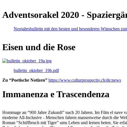
Adventsorakel 2020 - Spaziergä
Neujahrsbulletin mit den besten und besonderen Wünschen zu
Eisen und die Rose
bulletin_oktober_19b.pdf
Zu “Poetische Notizen”
https://www.culturprospectiv.ch/de:news
Immanenza e Trascendenza
Hommage an “900 Jahre Zukunft” nach 20 Jahren. Im Film el nave va lies
moderne All-Inclusive - Menschen fahren massenweise durch die Weltm
Roman “Schiffbruch mit Tiger” ums Leben und lernen beten. Sie erfah