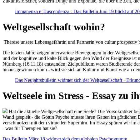
Zukunftsforscher, sondern Dinge und Exponate, die über die Zeit, di
Immanenza e Trascendenza - Das Bulletin Juni 19 blickt auf 2
Weltgesellschaft wohin?
Therese unsere Lebensgefährtin und Partnerin von cultur prospectiv b
Die letzten Jahre zeigen unerwartete Bewegungen in der Weltgesellscha
und der kognitive und kalte Blick gegen den Wind der Ereignisse ist 
Nürnberg (16.11.18) entstanden; Zielpublikum waren Studierende der
hinaus gewinnen kann - wird sie sich an Kultur und Kunst wie an d
Das Neujahrsbulletin widmet sich der Weltgesellschaft - Erkun
Weltseele im Stress - Essay zu 
Hat die aktuelle Weltgesellschaft eine Seele? Die Vorsokratiker b
Wand gespielt - die Göttin Psyche musste ihren Gatten im göttliche
verschmolzen mit dem virtuellen Superhirn. Im Essay spüren wir im 
- was für Therapien hat sie?
Das Bulletin März 18 widmet sich dem globalen Psychogramm