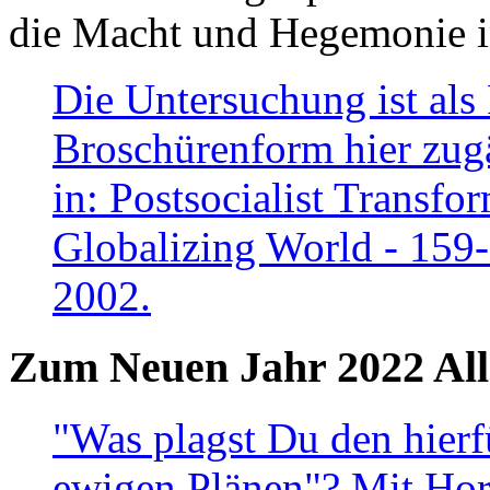
die Macht und Hegemonie in
Die Untersuchung ist als 
Broschürenform hier zugä
in: Postsocialist Transfo
Globalizing World - 159
2002.
Zum Neuen Jahr 2022 All
"Was plagst Du den hierf
ewigen Plänen"? Mit Hora