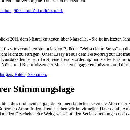
e offene und verborgene Transzendenz erzählen.
0 Jahre „900 Jahre Zukunft“ zurück
lickt 2011 dem Mistral entgegen über Marseille. - Sie ist im letzten J
ft - wir versuchten sie im letzten Bulletin “Weltseele im Stress” qual
nicht leicht zu ertragen. Unser Essay ist aus dem Festvortrag zur Eröf
 Kunstakademie - ein Trost, eine Herausforderung und starke Erfahrun
en Nöten und Bedürfnissen der Menschen engagieren müssen - und dürf
dungen, Bilder, Szenarien.
ihrer Stimmungslage
ejahten dies und meinten gar, die Sonnenstäubchen seien die Atome der
n Bohemien Amor finden. Heute stehen wir im virtuellen Datenstaub. Am
aktuellen Geschehen der Weltgesellschaft den Seelenstimmungen nach - 