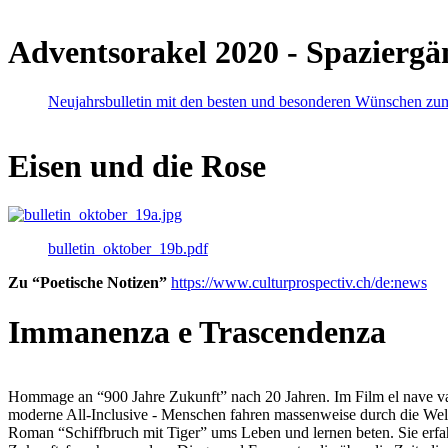
Adventsorakel 2020 - Spaziergä
Neujahrsbulletin mit den besten und besonderen Wünschen zu
Eisen und die Rose
bulletin_oktober_19b.pdf
Zu “Poetische Notizen”
https://www.culturprospectiv.ch/de:news
Immanenza e Trascendenza
Hommage an “900 Jahre Zukunft” nach 20 Jahren. Im Film el nave va lies
moderne All-Inclusive - Menschen fahren massenweise durch die Weltm
Roman “Schiffbruch mit Tiger” ums Leben und lernen beten. Sie erfah