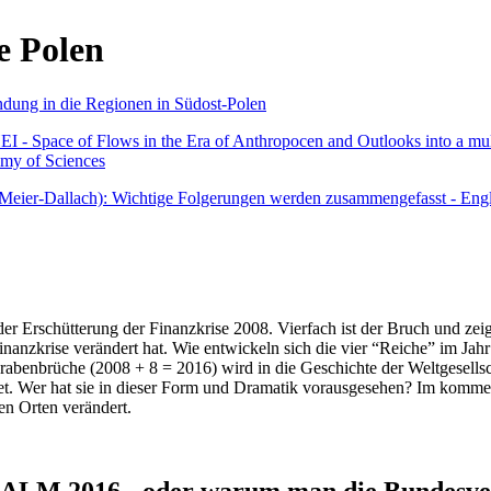
e Polen
undung in die Regionen in Südost-Polen
 - Space of Flows in the Era of Anthropocen and Outlooks into a mult
emy of Sciences
r Meier-Dallach): Wichtige Folgerungen werden zusammengefasst - Engl
der Erschütterung der Finanzkrise 2008. Vierfach ist der Bruch und zeig
 Finanzkrise verändert hat. Wie entwickeln sich die vier “Reiche” im J
abenbrüche (2008 + 8 = 2016) wird in die Geschichte der Weltgesellsch
itet. Wer hat sie in dieser Form und Dramatik vorausgesehen? Im komm
nen Orten verändert.
016 - oder warum man die Bundesverfa