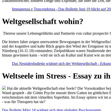
Zukunftsforscher, sondern Dinge und Exponate, die über die Zeit, di
Immanenza e Trascendenza - Das Bulletin Juni 19 blickt auf 2
Weltgesellschaft wohin?
Therese unsere Lebensgefährtin und Partnerin von cultur prospectiv b
Die letzten Jahre zeigen unerwartete Bewegungen in der Weltgesellscha
und der kognitive und kalte Blick gegen den Wind der Ereignisse ist 
Nürnberg (16.11.18) entstanden; Zielpublikum waren Studierende der
hinaus gewinnen kann - wird sie sich an Kultur und Kunst wie an d
Das Neujahrsbulletin widmet sich der Weltgesellschaft - Erkun
Weltseele im Stress - Essay zu 
Hat die aktuelle Weltgesellschaft eine Seele? Die Vorsokratiker b
Wand gespielt - die Göttin Psyche musste ihren Gatten im göttliche
verschmolzen mit dem virtuellen Superhirn. Im Essay spüren wir im 
- was für Therapien hat sie?
Das Bulletin März 18 widmet sich dem globalen Psychogramm