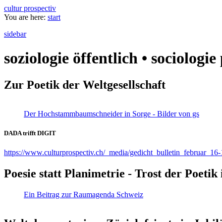
cultur prospectiv
You are here:
start
sidebar
soziologie öffentlich • sociologi
Zur Poetik der Weltgesellschaft
Der Hochstammbaumschneider in Sorge - Bilder von gs
DADA trifft DIGIT
https://www.culturprospectiv.ch/_media/gedicht_bulletin_februar_16-
Poesie statt Planimetrie - Trost der Poeti
Ein Beitrag zur Raumagenda Schweiz