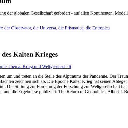
läum
ng der globalen Gesellschaft gefördert - auf allen Kontinenten. Modelle
 der Observator, die Universa, die Prismatica, die Entropica
 des Kalten Krieges
ante Thema: Krieg und Weltgesellschaft
en um und treten an die Stelle des Alptraums der Pandemie. Der Traum v
ten zeichnen sich ab. Die Epoche Kalter Krieg hat seinen Ableger bis 
d. Die Stiftung zur Förderung der Forschung zur Weltgesellschaft hat
 und die Ergebnisse publiziert: The Return of Geopolitics: Albert J. Be