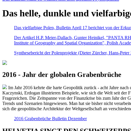
Das helle, dunkle und vielfarbig
Das vielfarbige Polen, Bulletin April 17 berichtet von der Erk
Der Artikel H.P. Meier-Dallach, Gunter Heinikel, "PANTA RHEI
Institute of Geography and Spatial Organization", Polish Acad
Synthesebericht der Polenprojekte (Dieter Zürcher, Hans-Pete
2016 - Jahr der globalen Grabenbrüche
Im Jahr 2016 kehrte die harte Geopolitik zurück - acht Jahre nach 
Kaczynski, Erdogan illustrieren Beispiele, wie sich die Welt seit der
Fragezeichen. Die Zeitspanne von der Finanzkrise bis zum Jahr der Gr
Trends und Szenarien hingewiesen. Man hat sie bisher nicht verarbe
sich die geopolitische Architektur der Weltgesellschaft an verschiede
2016 Grabenbrüche Bulletin Dezember
HELVETIA SINGT DEN SCHWEIZERPSALM 2