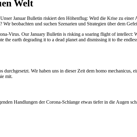
uen Welt
nser Januar Bulletin riskiert den Höhenflug: Wird die Krise zu einer 
All? Wir beobachten und suchen Szenarien und Strategien über dem Ge
-Virus. Our January Bulletin is risking a soaring flight of intellect: Wi
te the earth degrading it to a dead planet and dismissing it to the endl
os durchgesetzt. Wir haben uns in dieser Zeit dem homo mechanicus, e
ie mit.
genden Handlungen der Corona-Schlange etwas tiefer in die Augen sc