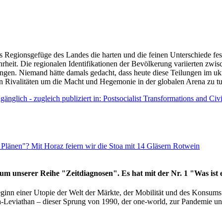
as Regionsgefüge des Landes die harten und die feinen Unterschiede fes
hrheit. Die regionalen Identifikationen der Bevölkerung variierten zwi
ngen. Niemand hätte damals gedacht, dass heute diese Teilungen im uk
 den Rivalitäten um die Macht und Hegemonie in der globalen Arena zu t
änglich - zugleich publiziert in: Postsocialist Transformations and Ci
Plänen"? Mit Horaz feiern wir die Stoa mit 14 Gläsern Rotwein
läum unserer Reihe "Zeitdiagnosen". Es hat mit der Nr. 1 "Was ist
eginn einer Utopie der Welt der Märkte, der Mobilität und des Konsu
viathan – dieser Sprung von 1990, der one-world, zur Pandemie und i