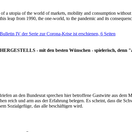
g of a utopia of the world of markets, mobility and consumption withou
 this leap from 1990, the one-world, to the pandemic and its consequenc
 Bulletin IV der Serie zur Corona-Krise ist erschienen, 6 Seiten
RGESTELLS - mit den besten Wünschen - spielerisch, denn "all
Briefen an den Bundesrat sprechen hier betroffene Gastwirte aus dem Mi
hen reich und arm aus der Erfahrung belegen. Es scheint, dass die Sc
nem Sozialgefüge, das alle beschäftigen wird.