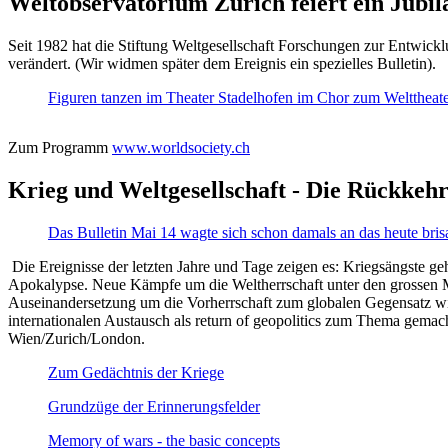
Weltobservatorium Zürich feiert ein Jubi
Seit 1982 hat die Stiftung Weltgesellschaft Forschungen zur Entwicklu
verändert. (Wir widmen später dem Ereignis ein spezielles Bulletin).
Figuren tanzen im Theater Stadelhofen im Chor zum Welttheater:
Zum Programm
www.worldsociety.ch
Krieg und Weltgesellschaft - Die Rückkehr
Das Bulletin Mai 14 wagte sich schon damals an das heute bris
Die Ereignisse der letzten Jahre und Tage zeigen es: Kriegsängste geh
Apokalypse. Neue Kämpfe um die Weltherrschaft unter den grossen Mäch
Auseinandersetzung um die Vorherrschaft zum globalen Gegensatz wir
internationalen Austausch als return of geopolitics zum Thema gemacht
Wien/Zurich/London.
Zum Gedächtnis der Kriege
Grundzüge der Erinnerungsfelder
Memory of wars - the basic concepts