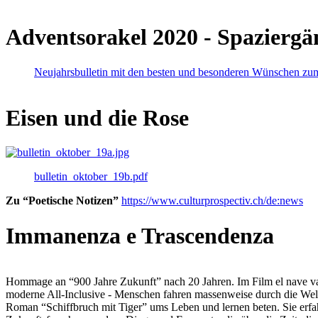
Adventsorakel 2020 - Spaziergä
Neujahrsbulletin mit den besten und besonderen Wünschen zu
Eisen und die Rose
bulletin_oktober_19b.pdf
Zu “Poetische Notizen”
https://www.culturprospectiv.ch/de:news
Immanenza e Trascendenza
Hommage an “900 Jahre Zukunft” nach 20 Jahren. Im Film el nave va lies
moderne All-Inclusive - Menschen fahren massenweise durch die Weltm
Roman “Schiffbruch mit Tiger” ums Leben und lernen beten. Sie erfah