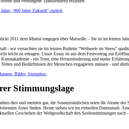
e offene und verborgene Transzendenz erzählen.
0 Jahre „900 Jahre Zukunft“ zurück
lickt 2011 dem Mistral entgegen über Marseille. - Sie ist im letzten J
ft - wir versuchten sie im letzten Bulletin “Weltseele im Stress” qual
nicht leicht zu ertragen. Unser Essay ist aus dem Festvortrag zur Eröf
 Kunstakademie - ein Trost, eine Herausforderung und starke Erfahrun
en Nöten und Bedürfnissen der Menschen engagieren müssen - und dürf
dungen, Bilder, Szenarien.
ihrer Stimmungslage
ejahten dies und meinten gar, die Sonnenstäubchen seien die Atome der
n Bohemien Amor finden. Heute stehen wir im virtuellen Datenstaub. Am
aktuellen Geschehen der Weltgesellschaft den Seelenstimmungen nach - 