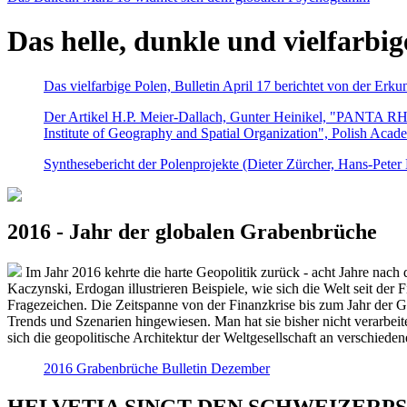
Das helle, dunkle und vielfarbig
Das vielfarbige Polen, Bulletin April 17 berichtet von der Erk
Der Artikel H.P. Meier-Dallach, Gunter Heinikel, "PANTA RHEI
Institute of Geography and Spatial Organization", Polish Acad
Synthesebericht der Polenprojekte (Dieter Zürcher, Hans-Pete
2016 - Jahr der globalen Grabenbrüche
Im Jahr 2016 kehrte die harte Geopolitik zurück - acht Jahre nach 
Kaczynski, Erdogan illustrieren Beispiele, wie sich die Welt seit der
Fragezeichen. Die Zeitspanne von der Finanzkrise bis zum Jahr der Gr
Trends und Szenarien hingewiesen. Man hat sie bisher nicht verarbe
sich die geopolitische Architektur der Weltgesellschaft an verschiede
2016 Grabenbrüche Bulletin Dezember
HELVETIA SINGT DEN SCHWEIZERPSALM 2