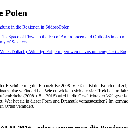
e Polen
undung in die Regionen in Südost-Polen
 - Space of Flows in the Era of Anthropocen and Outlooks into a mult
emy of Sciences
r Meier-Dallach): Wichtige Folgerungen werden zusammengefasst - Engl
der Erschütterung der Finanzkrise 2008. Vierfach ist der Bruch und zeig
 Finanzkrise verändert hat. Wie entwickeln sich die vier “Reiche” im J
abenbrüche (2008 + 8 = 2016) wird in die Geschichte der Weltgesellsch
itet. Wer hat sie in dieser Form und Dramatik vorausgesehen? Im komm
nen Orten verändert.
016 - oder warum man die Bundesverfa