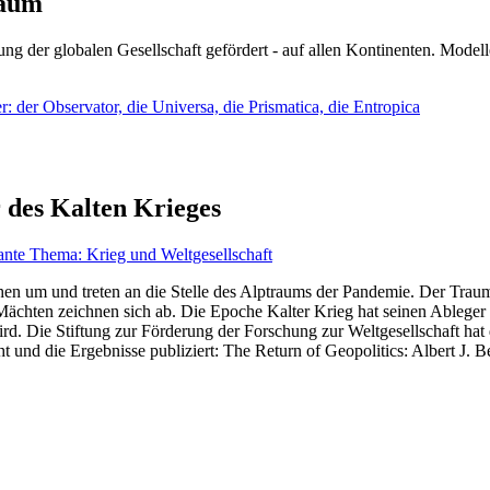
läum
ng der globalen Gesellschaft gefördert - auf allen Kontinenten. Modelle
 der Observator, die Universa, die Prismatica, die Entropica
 des Kalten Krieges
ante Thema: Krieg und Weltgesellschaft
en um und treten an die Stelle des Alptraums der Pandemie. Der Traum v
ten zeichnen sich ab. Die Epoche Kalter Krieg hat seinen Ableger bis 
d. Die Stiftung zur Förderung der Forschung zur Weltgesellschaft hat
 und die Ergebnisse publiziert: The Return of Geopolitics: Albert J. Be