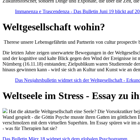
Zukunftsforscher, sondern Dinge und Exponate, die über die Zeit, di
Immanenza e Trascendenza - Das Bulletin Juni 19 blickt auf 2
Weltgesellschaft wohin?
Therese unsere Lebensgefährtin und Partnerin von cultur prospectiv b
Die letzten Jahre zeigen unerwartete Bewegungen in der Weltgesellscha
und der kognitive und kalte Blick gegen den Wind der Ereignisse ist 
Nürnberg (16.11.18) entstanden; Zielpublikum waren Studierende der
hinaus gewinnen kann - wird sie sich an Kultur und Kunst wie an d
Das Neujahrsbulletin widmet sich der Weltgesellschaft - Erkun
Weltseele im Stress - Essay zu 
Hat die aktuelle Weltgesellschaft eine Seele? Die Vorsokratiker b
Wand gespielt - die Göttin Psyche musste ihren Gatten im göttliche
verschmolzen mit dem virtuellen Superhirn. Im Essay spüren wir im 
- was für Therapien hat sie?
Das Bulletin März 18 widmet sich dem globalen Psychogramm