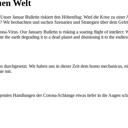
uen Welt
nser Januar Bulletin riskiert den Höhenflug: Wird die Krise zu einer 
All? Wir beobachten und suchen Szenarien und Strategien über dem Ge
-Virus. Our January Bulletin is risking a soaring flight of intellect: Wi
te the earth degrading it to a dead planet and dismissing it to the endl
os durchgesetzt. Wir haben uns in dieser Zeit dem homo mechanicus, e
ie mit.
genden Handlungen der Corona-Schlange etwas tiefer in die Augen sc