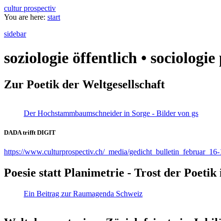
cultur prospectiv
You are here:
start
sidebar
soziologie öffentlich • sociologi
Zur Poetik der Weltgesellschaft
Der Hochstammbaumschneider in Sorge - Bilder von gs
DADA trifft DIGIT
https://www.culturprospectiv.ch/_media/gedicht_bulletin_februar_16-
Poesie statt Planimetrie - Trost der Poeti
Ein Beitrag zur Raumagenda Schweiz