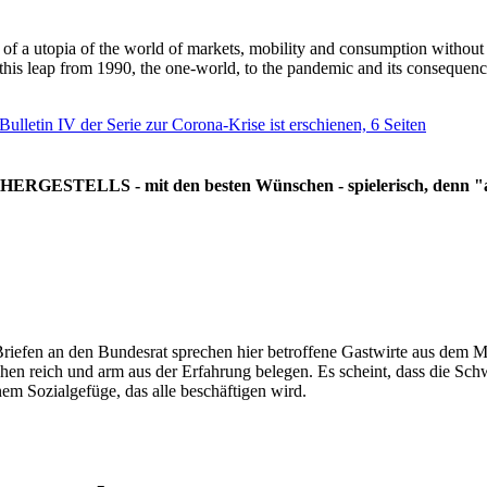
g of a utopia of the world of markets, mobility and consumption withou
 this leap from 1990, the one-world, to the pandemic and its consequenc
 Bulletin IV der Serie zur Corona-Krise ist erschienen, 6 Seiten
RGESTELLS - mit den besten Wünschen - spielerisch, denn "all
Briefen an den Bundesrat sprechen hier betroffene Gastwirte aus dem Mi
hen reich und arm aus der Erfahrung belegen. Es scheint, dass die Sc
nem Sozialgefüge, das alle beschäftigen wird.