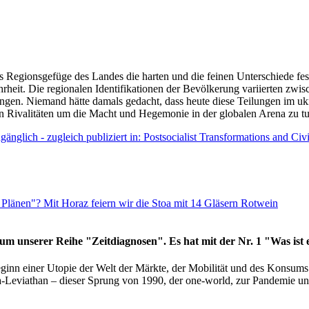
as Regionsgefüge des Landes die harten und die feinen Unterschiede fes
hrheit. Die regionalen Identifikationen der Bevölkerung variierten zwi
ngen. Niemand hätte damals gedacht, dass heute diese Teilungen im uk
 den Rivalitäten um die Macht und Hegemonie in der globalen Arena zu t
änglich - zugleich publiziert in: Postsocialist Transformations and Ci
Plänen"? Mit Horaz feiern wir die Stoa mit 14 Gläsern Rotwein
läum unserer Reihe "Zeitdiagnosen". Es hat mit der Nr. 1 "Was ist
eginn einer Utopie der Welt der Märkte, der Mobilität und des Konsu
viathan – dieser Sprung von 1990, der one-world, zur Pandemie und i