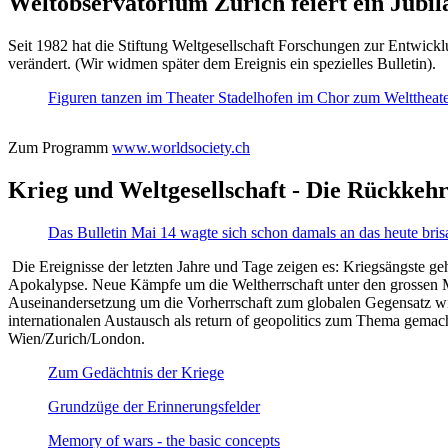
Weltobservatorium Zürich feiert ein Jubi
Seit 1982 hat die Stiftung Weltgesellschaft Forschungen zur Entwicklu
verändert. (Wir widmen später dem Ereignis ein spezielles Bulletin).
Figuren tanzen im Theater Stadelhofen im Chor zum Welttheater:
Zum Programm
www.worldsociety.ch
Krieg und Weltgesellschaft - Die Rückkehr
Das Bulletin Mai 14 wagte sich schon damals an das heute bris
Die Ereignisse der letzten Jahre und Tage zeigen es: Kriegsängste geh
Apokalypse. Neue Kämpfe um die Weltherrschaft unter den grossen Mäch
Auseinandersetzung um die Vorherrschaft zum globalen Gegensatz wir
internationalen Austausch als return of geopolitics zum Thema gemacht
Wien/Zurich/London.
Zum Gedächtnis der Kriege
Grundzüge der Erinnerungsfelder
Memory of wars - the basic concepts