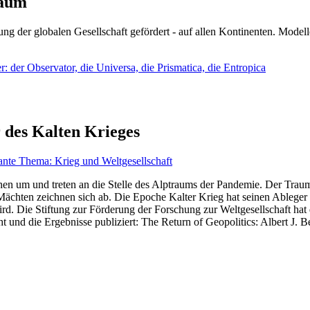
läum
ng der globalen Gesellschaft gefördert - auf allen Kontinenten. Modelle
 der Observator, die Universa, die Prismatica, die Entropica
 des Kalten Krieges
ante Thema: Krieg und Weltgesellschaft
en um und treten an die Stelle des Alptraums der Pandemie. Der Traum v
ten zeichnen sich ab. Die Epoche Kalter Krieg hat seinen Ableger bis 
d. Die Stiftung zur Förderung der Forschung zur Weltgesellschaft hat
 und die Ergebnisse publiziert: The Return of Geopolitics: Albert J. Be