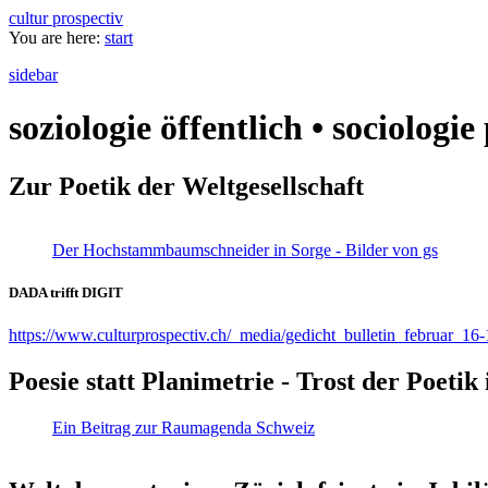
cultur prospectiv
You are here:
start
sidebar
soziologie öffentlich • sociologi
Zur Poetik der Weltgesellschaft
Der Hochstammbaumschneider in Sorge - Bilder von gs
DADA trifft DIGIT
https://www.culturprospectiv.ch/_media/gedicht_bulletin_februar_16-
Poesie statt Planimetrie - Trost der Poeti
Ein Beitrag zur Raumagenda Schweiz