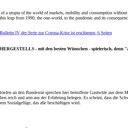
g of a utopia of the world of markets, mobility and consumption withou
 this leap from 1990, the one-world, to the pandemic and its consequenc
 Bulletin IV der Serie zur Corona-Krise ist erschienen, 6 Seiten
RGESTELLS - mit den besten Wünschen - spielerisch, denn "all
Briefen an den Bundesrat sprechen hier betroffene Gastwirte aus dem Mi
hen reich und arm aus der Erfahrung belegen. Es scheint, dass die Sc
nem Sozialgefüge, das alle beschäftigen wird.