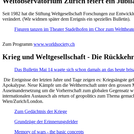
Weltobservatorium Zürich feiert ein Jubi
Seit 1982 hat die Stiftung Weltgesellschaft Forschungen zur Entwicklu
verändert. (Wir widmen später dem Ereignis ein spezielles Bulletin).
Figuren tanzen im Theater Stadelhofen im Chor zum Welttheater:
Zum Programm
www.worldsociety.ch
Krieg und Weltgesellschaft - Die Rückkehr
Das Bulletin Mai 14 wagte sich schon damals an das heute bris
Die Ereignisse der letzten Jahre und Tage zeigen es: Kriegsängste geh
Apokalypse. Neue Kämpfe um die Weltherrschaft unter den grossen Mäch
Auseinandersetzung um die Vorherrschaft zum globalen Gegensatz wir
internationalen Austausch als return of geopolitics zum Thema gemacht
Wien/Zurich/London.
Zum Gedächtnis der Kriege
Grundzüge der Erinnerungsfelder
Memory of wars - the basic concepts