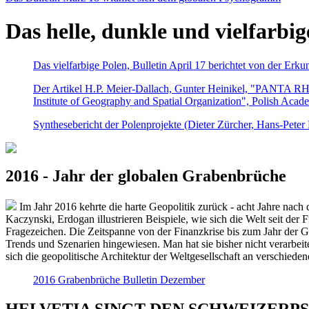
Das helle, dunkle und vielfarbig
Das vielfarbige Polen, Bulletin April 17 berichtet von der Erk
Der Artikel H.P. Meier-Dallach, Gunter Heinikel, "PANTA RHEI
Institute of Geography and Spatial Organization", Polish Acad
Synthesebericht der Polenprojekte (Dieter Zürcher, Hans-Pete
2016 - Jahr der globalen Grabenbrüche
Im Jahr 2016 kehrte die harte Geopolitik zurück - acht Jahre nach 
Kaczynski, Erdogan illustrieren Beispiele, wie sich die Welt seit der
Fragezeichen. Die Zeitspanne von der Finanzkrise bis zum Jahr der Gr
Trends und Szenarien hingewiesen. Man hat sie bisher nicht verarbe
sich die geopolitische Architektur der Weltgesellschaft an verschiede
2016 Grabenbrüche Bulletin Dezember
HELVETIA SINGT DEN SCHWEIZERPSALM 2