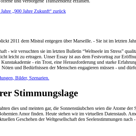
e offene und verborgene Transzendenz erzählen.
0 Jahre „900 Jahre Zukunft“ zurück
lickt 2011 dem Mistral entgegen über Marseille. - Sie ist im letzten J
ft - wir versuchten sie im letzten Bulletin “Weltseele im Stress” qual
nicht leicht zu ertragen. Unser Essay ist aus dem Festvortrag zur Eröf
 Kunstakademie - ein Trost, eine Herausforderung und starke Erfahrun
en Nöten und Bedürfnissen der Menschen engagieren müssen - und dürf
dungen, Bilder, Szenarien.
ihrer Stimmungslage
ejahten dies und meinten gar, die Sonnenstäubchen seien die Atome der
n Bohemien Amor finden. Heute stehen wir im virtuellen Datenstaub. Am
aktuellen Geschehen der Weltgesellschaft den Seelenstimmungen nach - 