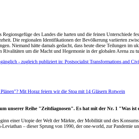
as Regionsgefüge des Landes die harten und die feinen Unterschiede fes
hrheit. Die regionalen Identifikationen der Bevölkerung variierten zwi
ngen. Niemand hätte damals gedacht, dass heute diese Teilungen im uk
 den Rivalitäten um die Macht und Hegemonie in der globalen Arena zu t
änglich - zugleich publiziert in: Postsocialist Transformations and Ci
Plänen"? Mit Horaz feiern wir die Stoa mit 14 Gläsern Rotwein
läum unserer Reihe "Zeitdiagnosen". Es hat mit der Nr. 1 "Was ist
eginn einer Utopie der Welt der Märkte, der Mobilität und des Konsu
viathan – dieser Sprung von 1990, der one-world, zur Pandemie und i