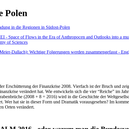
e Polen
undung in die Regionen in Südost-Polen
 - Space of Flows in the Era of Anthropocen and Outlooks into a mult
emy of Sciences
r Meier-Dallach): Wichtige Folgerungen werden zusammengefasst - Engl
der Erschütterung der Finanzkrise 2008. Vierfach ist der Bruch und zeig
 Finanzkrise verändert hat. Wie entwickeln sich die vier “Reiche” im J
abenbrüche (2008 + 8 = 2016) wird in die Geschichte der Weltgesellsch
itet. Wer hat sie in dieser Form und Dramatik vorausgesehen? Im komm
nen Orten verändert.
016 - oder warum man die Bundesverfa