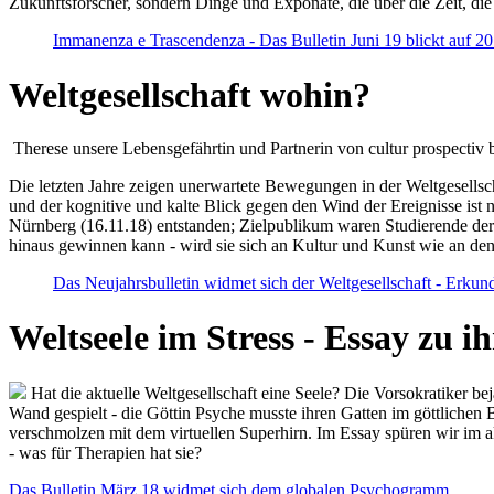
Zukunftsforscher, sondern Dinge und Exponate, die über die Zeit, di
Immanenza e Trascendenza - Das Bulletin Juni 19 blickt auf 2
Weltgesellschaft wohin?
Therese unsere Lebensgefährtin und Partnerin von cultur prospectiv b
Die letzten Jahre zeigen unerwartete Bewegungen in der Weltgesellscha
und der kognitive und kalte Blick gegen den Wind der Ereignisse ist 
Nürnberg (16.11.18) entstanden; Zielpublikum waren Studierende der
hinaus gewinnen kann - wird sie sich an Kultur und Kunst wie an d
Das Neujahrsbulletin widmet sich der Weltgesellschaft - Erkun
Weltseele im Stress - Essay zu 
Hat die aktuelle Weltgesellschaft eine Seele? Die Vorsokratiker b
Wand gespielt - die Göttin Psyche musste ihren Gatten im göttliche
verschmolzen mit dem virtuellen Superhirn. Im Essay spüren wir im 
- was für Therapien hat sie?
Das Bulletin März 18 widmet sich dem globalen Psychogramm