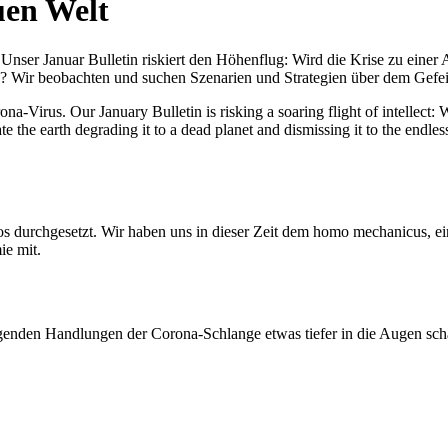
uen Welt
nser Januar Bulletin riskiert den Höhenflug: Wird die Krise zu einer 
All? Wir beobachten und suchen Szenarien und Strategien über dem Ge
-Virus. Our January Bulletin is risking a soaring flight of intellect: Wi
te the earth degrading it to a dead planet and dismissing it to the endl
os durchgesetzt. Wir haben uns in dieser Zeit dem homo mechanicus, e
ie mit.
genden Handlungen der Corona-Schlange etwas tiefer in die Augen sc