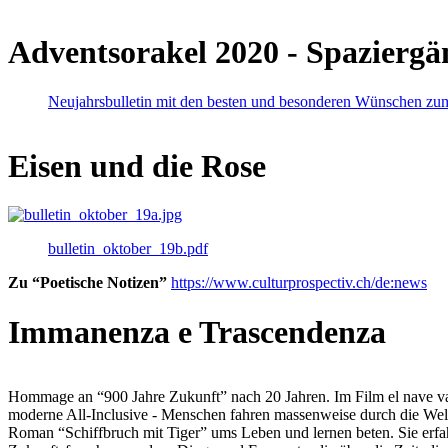
Adventsorakel 2020 - Spaziergä
Neujahrsbulletin mit den besten und besonderen Wünschen zu
Eisen und die Rose
bulletin_oktober_19b.pdf
Zu “Poetische Notizen”
https://www.culturprospectiv.ch/de:news
Immanenza e Trascendenza
Hommage an “900 Jahre Zukunft” nach 20 Jahren. Im Film el nave va lies
moderne All-Inclusive - Menschen fahren massenweise durch die Weltm
Roman “Schiffbruch mit Tiger” ums Leben und lernen beten. Sie erfah