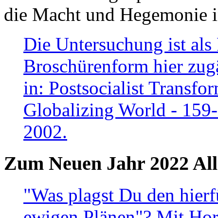
die Macht und Hegemonie in
Die Untersuchung ist als 
Broschürenform hier zugä
in: Postsocialist Transfo
Globalizing World - 159
2002.
Zum Neuen Jahr 2022 All
"Was plagst Du den hierf
ewigen Plänen"? Mit Hora