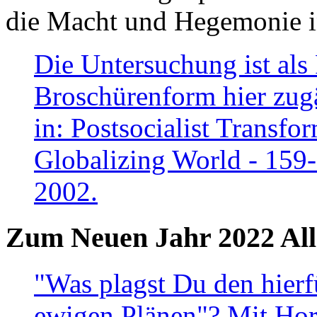
die Macht und Hegemonie in
Die Untersuchung ist als 
Broschürenform hier zugä
in: Postsocialist Transfo
Globalizing World - 159
2002.
Zum Neuen Jahr 2022 All
"Was plagst Du den hierf
ewigen Plänen"? Mit Hora