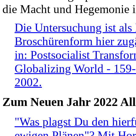
die Macht und Hegemonie in
Die Untersuchung ist als 
Broschürenform hier zugä
in: Postsocialist Transfo
Globalizing World - 159
2002.
Zum Neuen Jahr 2022 All
"Was plagst Du den hierf
ewigen Plänen"? Mit Hora