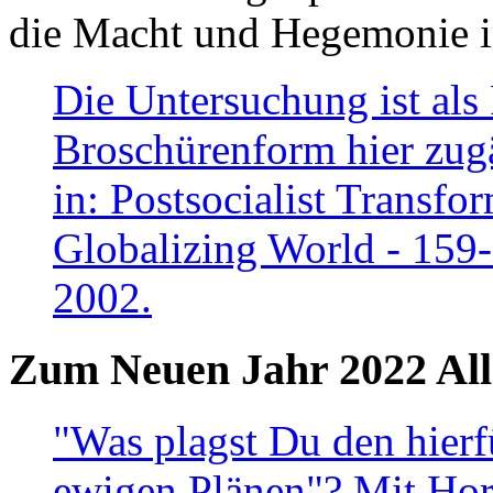
die Macht und Hegemonie in
Die Untersuchung ist als 
Broschürenform hier zugä
in: Postsocialist Transfo
Globalizing World - 159
2002.
Zum Neuen Jahr 2022 All
"Was plagst Du den hierf
ewigen Plänen"? Mit Hora