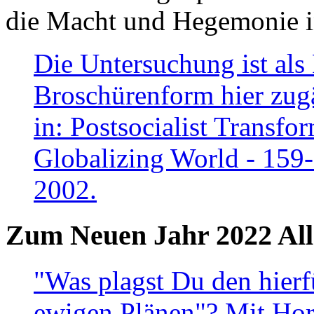
die Macht und Hegemonie in
Die Untersuchung ist als 
Broschürenform hier zugä
in: Postsocialist Transfo
Globalizing World - 159
2002.
Zum Neuen Jahr 2022 All
"Was plagst Du den hierf
ewigen Plänen"? Mit Hora