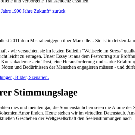
e offene und verborgene Transzendenz erzählen.
0 Jahre „900 Jahre Zukunft“ zurück
lickt 2011 dem Mistral entgegen über Marseille. - Sie ist im letzten J
ft - wir versuchten sie im letzten Bulletin “Weltseele im Stress” qual
nicht leicht zu ertragen. Unser Essay ist aus dem Festvortrag zur Eröf
 Kunstakademie - ein Trost, eine Herausforderung und starke Erfahrun
en Nöten und Bedürfnissen der Menschen engagieren müssen - und dürf
dungen, Bilder, Szenarien.
ihrer Stimmungslage
ejahten dies und meinten gar, die Sonnenstäubchen seien die Atome der
n Bohemien Amor finden. Heute stehen wir im virtuellen Datenstaub. Am
aktuellen Geschehen der Weltgesellschaft den Seelenstimmungen nach - 