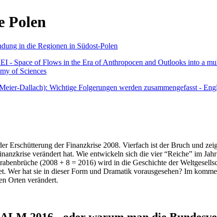
e Polen
undung in die Regionen in Südost-Polen
 - Space of Flows in the Era of Anthropocen and Outlooks into a mult
emy of Sciences
r Meier-Dallach): Wichtige Folgerungen werden zusammengefasst - Engl
der Erschütterung der Finanzkrise 2008. Vierfach ist der Bruch und zeig
 Finanzkrise verändert hat. Wie entwickeln sich die vier “Reiche” im J
abenbrüche (2008 + 8 = 2016) wird in die Geschichte der Weltgesellsch
itet. Wer hat sie in dieser Form und Dramatik vorausgesehen? Im komm
nen Orten verändert.
016 - oder warum man die Bundesverfa