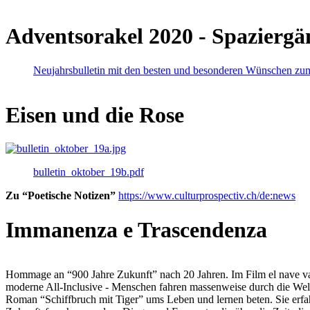
Adventsorakel 2020 - Spaziergä
Neujahrsbulletin mit den besten und besonderen Wünschen zu
Eisen und die Rose
bulletin_oktober_19b.pdf
Zu “Poetische Notizen”
https://www.culturprospectiv.ch/de:news
Immanenza e Trascendenza
Hommage an “900 Jahre Zukunft” nach 20 Jahren. Im Film el nave va lies
moderne All-Inclusive - Menschen fahren massenweise durch die Weltm
Roman “Schiffbruch mit Tiger” ums Leben und lernen beten. Sie erfah