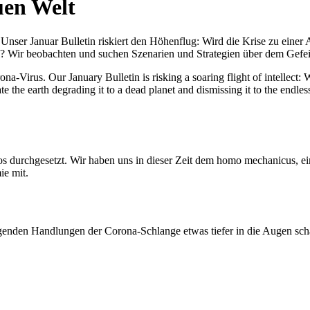
uen Welt
nser Januar Bulletin riskiert den Höhenflug: Wird die Krise zu einer 
All? Wir beobachten und suchen Szenarien und Strategien über dem Ge
-Virus. Our January Bulletin is risking a soaring flight of intellect: Wi
te the earth degrading it to a dead planet and dismissing it to the endl
os durchgesetzt. Wir haben uns in dieser Zeit dem homo mechanicus, e
ie mit.
genden Handlungen der Corona-Schlange etwas tiefer in die Augen sc