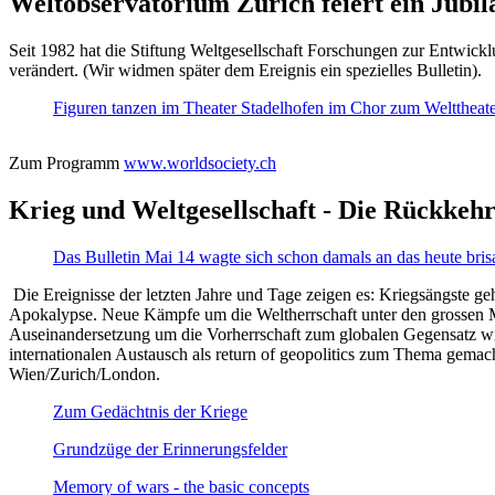
Weltobservatorium Zürich feiert ein Jubi
Seit 1982 hat die Stiftung Weltgesellschaft Forschungen zur Entwicklu
verändert. (Wir widmen später dem Ereignis ein spezielles Bulletin).
Figuren tanzen im Theater Stadelhofen im Chor zum Welttheater:
Zum Programm
www.worldsociety.ch
Krieg und Weltgesellschaft - Die Rückkehr
Das Bulletin Mai 14 wagte sich schon damals an das heute bris
Die Ereignisse der letzten Jahre und Tage zeigen es: Kriegsängste geh
Apokalypse. Neue Kämpfe um die Weltherrschaft unter den grossen Mäch
Auseinandersetzung um die Vorherrschaft zum globalen Gegensatz wir
internationalen Austausch als return of geopolitics zum Thema gemacht
Wien/Zurich/London.
Zum Gedächtnis der Kriege
Grundzüge der Erinnerungsfelder
Memory of wars - the basic concepts