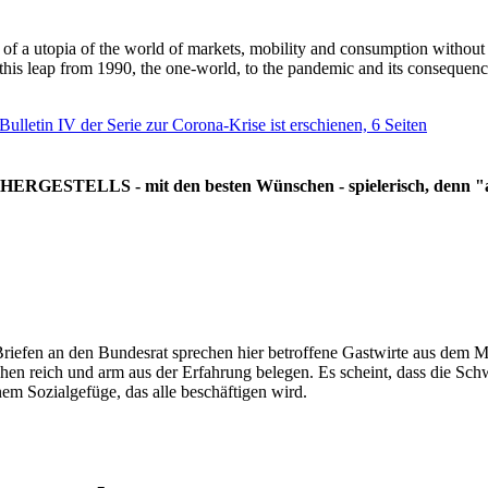
g of a utopia of the world of markets, mobility and consumption withou
 this leap from 1990, the one-world, to the pandemic and its consequenc
 Bulletin IV der Serie zur Corona-Krise ist erschienen, 6 Seiten
RGESTELLS - mit den besten Wünschen - spielerisch, denn "all
Briefen an den Bundesrat sprechen hier betroffene Gastwirte aus dem Mi
hen reich und arm aus der Erfahrung belegen. Es scheint, dass die Sc
nem Sozialgefüge, das alle beschäftigen wird.