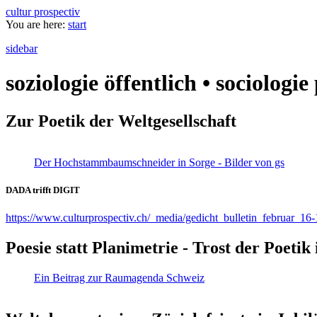
cultur prospectiv
You are here:
start
sidebar
soziologie öffentlich • sociologi
Zur Poetik der Weltgesellschaft
Der Hochstammbaumschneider in Sorge - Bilder von gs
DADA trifft DIGIT
https://www.culturprospectiv.ch/_media/gedicht_bulletin_februar_16-
Poesie statt Planimetrie - Trost der Poeti
Ein Beitrag zur Raumagenda Schweiz