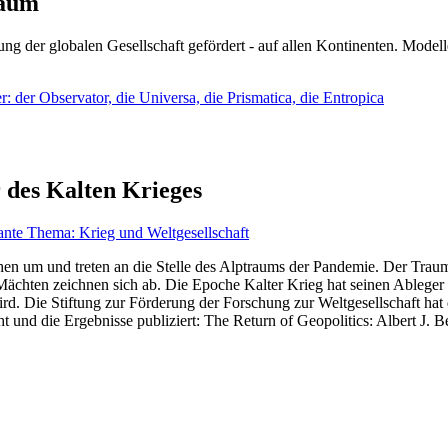
läum
ng der globalen Gesellschaft gefördert - auf allen Kontinenten. Modelle
 der Observator, die Universa, die Prismatica, die Entropica
 des Kalten Krieges
ante Thema: Krieg und Weltgesellschaft
en um und treten an die Stelle des Alptraums der Pandemie. Der Traum v
ten zeichnen sich ab. Die Epoche Kalter Krieg hat seinen Ableger bis 
d. Die Stiftung zur Förderung der Forschung zur Weltgesellschaft hat
 und die Ergebnisse publiziert: The Return of Geopolitics: Albert J. Be