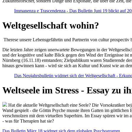
Zukunftsforscher, sondern Dinge und Exponate, die über die Zeit, di
Immanenza e Trascendenza - Das Bulletin Juni 19 blickt auf 2
Weltgesellschaft wohin?
Therese unsere Lebensgefährtin und Partnerin von cultur prospectiv b
Die letzten Jahre zeigen unerwartete Bewegungen in der Weltgesellscha
und der kognitive und kalte Blick gegen den Wind der Ereignisse ist 
Nürnberg (16.11.18) entstanden; Zielpublikum waren Studierende der
hinaus gewinnen kann - wird sie sich an Kultur und Kunst wie an d
Das Neujahrsbulletin widmet sich der Weltgesellschaft - Erkun
Weltseele im Stress - Essay zu 
Hat die aktuelle Weltgesellschaft eine Seele? Die Vorsokratiker b
Wand gespielt - die Göttin Psyche musste ihren Gatten im göttliche
verschmolzen mit dem virtuellen Superhirn. Im Essay spüren wir im 
- was für Therapien hat sie?
Das Bulletin März 18 widmet sich dem globalen Psychogramm