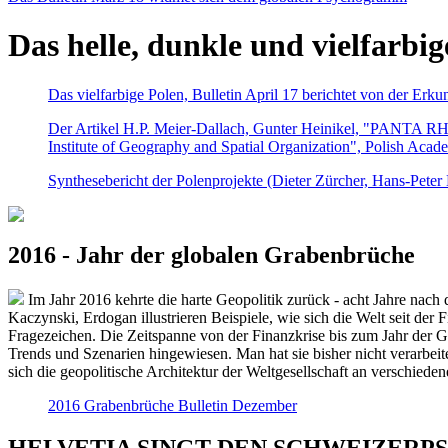
Das helle, dunkle und vielfarbig
Das vielfarbige Polen, Bulletin April 17 berichtet von der Erk
Der Artikel H.P. Meier-Dallach, Gunter Heinikel, "PANTA RHEI
Institute of Geography and Spatial Organization", Polish Acad
Synthesebericht der Polenprojekte (Dieter Zürcher, Hans-Pete
2016 - Jahr der globalen Grabenbrüche
Im Jahr 2016 kehrte die harte Geopolitik zurück - acht Jahre nach 
Kaczynski, Erdogan illustrieren Beispiele, wie sich die Welt seit der
Fragezeichen. Die Zeitspanne von der Finanzkrise bis zum Jahr der Gr
Trends und Szenarien hingewiesen. Man hat sie bisher nicht verarbe
sich die geopolitische Architektur der Weltgesellschaft an verschiede
2016 Grabenbrüche Bulletin Dezember
HELVETIA SINGT DEN SCHWEIZERPSALM 2