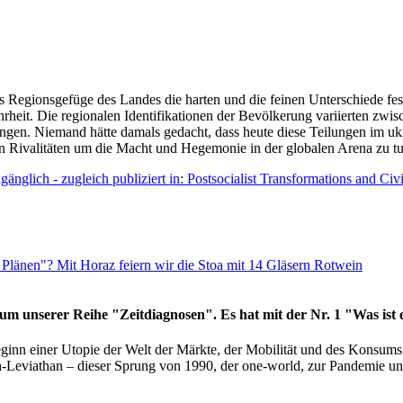
as Regionsgefüge des Landes die harten und die feinen Unterschiede fes
hrheit. Die regionalen Identifikationen der Bevölkerung variierten zwi
ngen. Niemand hätte damals gedacht, dass heute diese Teilungen im uk
 den Rivalitäten um die Macht und Hegemonie in der globalen Arena zu t
änglich - zugleich publiziert in: Postsocialist Transformations and Ci
Plänen"? Mit Horaz feiern wir die Stoa mit 14 Gläsern Rotwein
läum unserer Reihe "Zeitdiagnosen". Es hat mit der Nr. 1 "Was ist
eginn einer Utopie der Welt der Märkte, der Mobilität und des Konsu
viathan – dieser Sprung von 1990, der one-world, zur Pandemie und i