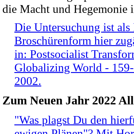
die Macht und Hegemonie in
Die Untersuchung ist als 
Broschürenform hier zugä
in: Postsocialist Transfo
Globalizing World - 159
2002.
Zum Neuen Jahr 2022 All
"Was plagst Du den hierf
ewigen Plänen"? Mit Hora