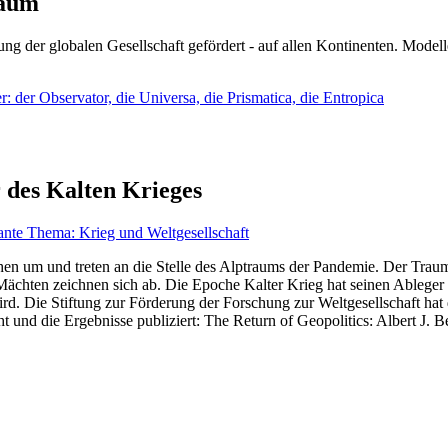
läum
ng der globalen Gesellschaft gefördert - auf allen Kontinenten. Modelle
 der Observator, die Universa, die Prismatica, die Entropica
 des Kalten Krieges
ante Thema: Krieg und Weltgesellschaft
en um und treten an die Stelle des Alptraums der Pandemie. Der Traum v
ten zeichnen sich ab. Die Epoche Kalter Krieg hat seinen Ableger bis 
d. Die Stiftung zur Förderung der Forschung zur Weltgesellschaft hat
 und die Ergebnisse publiziert: The Return of Geopolitics: Albert J. Be