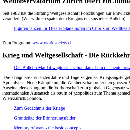
Weltobservatorium Zürich feiert ein Jubi
Seit 1982 hat die Stiftung Weltgesellschaft Forschungen zur Entwicklu
verändert. (Wir widmen später dem Ereignis ein spezielles Bulletin).
Figuren tanzen im Theater Stadelhofen im Chor zum Welttheater:
Zum Programm
www.worldsociety.ch
Krieg und Weltgesellschaft - Die Rückkehr
Das Bulletin Mai 14 wagte sich schon damals an das heute bris
Die Ereignisse der letzten Jahre und Tage zeigen es: Kriegsängste geh
Apokalypse. Neue Kämpfe um die Weltherrschaft unter den grossen Mäch
Auseinandersetzung um die Vorherrschaft zum globalen Gegensatz wir
internationalen Austausch als return of geopolitics zum Thema gemacht
Wien/Zurich/London.
Zum Gedächtnis der Kriege
Grundzüge der Erinnerungsfelder
Memory of wars - the basic concepts