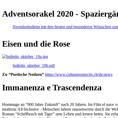
Adventsorakel 2020 - Spaziergä
Neujahrsbulletin mit den besten und besonderen Wünschen zu
Eisen und die Rose
bulletin_oktober_19b.pdf
Zu “Poetische Notizen”
https://www.culturprospectiv.ch/de:news
Immanenza e Trascendenza
Hommage an “900 Jahre Zukunft” nach 20 Jahren. Im Film el nave va lies
moderne All-Inclusive - Menschen fahren massenweise durch die Weltm
Roman “Schiffbruch mit Tiger” ums Leben und lernen beten. Sie erfah