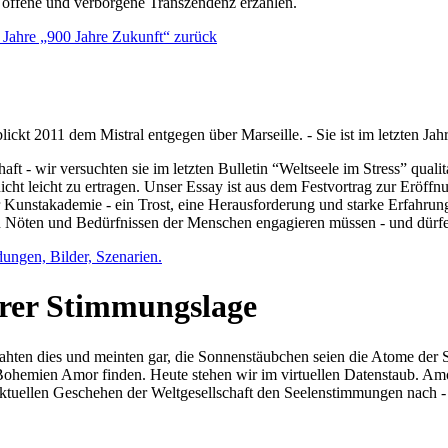
e offene und verborgene Transzendenz erzählen.
0 Jahre „900 Jahre Zukunft“ zurück
lickt 2011 dem Mistral entgegen über Marseille. - Sie ist im letzten J
ft - wir versuchten sie im letzten Bulletin “Weltseele im Stress” qual
nicht leicht zu ertragen. Unser Essay ist aus dem Festvortrag zur Eröf
 Kunstakademie - ein Trost, eine Herausforderung und starke Erfahrun
en Nöten und Bedürfnissen der Menschen engagieren müssen - und dürf
dungen, Bilder, Szenarien.
ihrer Stimmungslage
ejahten dies und meinten gar, die Sonnenstäubchen seien die Atome der
n Bohemien Amor finden. Heute stehen wir im virtuellen Datenstaub. Am
aktuellen Geschehen der Weltgesellschaft den Seelenstimmungen nach - 