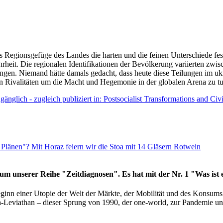
as Regionsgefüge des Landes die harten und die feinen Unterschiede fes
hrheit. Die regionalen Identifikationen der Bevölkerung variierten zwi
ngen. Niemand hätte damals gedacht, dass heute diese Teilungen im uk
 den Rivalitäten um die Macht und Hegemonie in der globalen Arena zu t
änglich - zugleich publiziert in: Postsocialist Transformations and Ci
Plänen"? Mit Horaz feiern wir die Stoa mit 14 Gläsern Rotwein
läum unserer Reihe "Zeitdiagnosen". Es hat mit der Nr. 1 "Was ist
eginn einer Utopie der Welt der Märkte, der Mobilität und des Konsu
viathan – dieser Sprung von 1990, der one-world, zur Pandemie und i