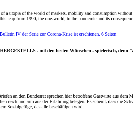
g of a utopia of the world of markets, mobility and consumption withou
 this leap from 1990, the one-world, to the pandemic and its consequenc
 Bulletin IV der Serie zur Corona-Krise ist erschienen, 6 Seiten
RGESTELLS - mit den besten Wünschen - spielerisch, denn "all
Briefen an den Bundesrat sprechen hier betroffene Gastwirte aus dem Mi
hen reich und arm aus der Erfahrung belegen. Es scheint, dass die Sc
nem Sozialgefüge, das alle beschäftigen wird.