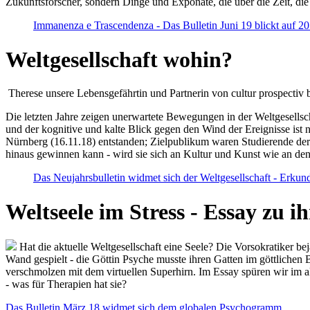
Zukunftsforscher, sondern Dinge und Exponate, die über die Zeit, di
Immanenza e Trascendenza - Das Bulletin Juni 19 blickt auf 2
Weltgesellschaft wohin?
Therese unsere Lebensgefährtin und Partnerin von cultur prospectiv b
Die letzten Jahre zeigen unerwartete Bewegungen in der Weltgesellscha
und der kognitive und kalte Blick gegen den Wind der Ereignisse ist 
Nürnberg (16.11.18) entstanden; Zielpublikum waren Studierende der
hinaus gewinnen kann - wird sie sich an Kultur und Kunst wie an d
Das Neujahrsbulletin widmet sich der Weltgesellschaft - Erkun
Weltseele im Stress - Essay zu 
Hat die aktuelle Weltgesellschaft eine Seele? Die Vorsokratiker b
Wand gespielt - die Göttin Psyche musste ihren Gatten im göttliche
verschmolzen mit dem virtuellen Superhirn. Im Essay spüren wir im 
- was für Therapien hat sie?
Das Bulletin März 18 widmet sich dem globalen Psychogramm