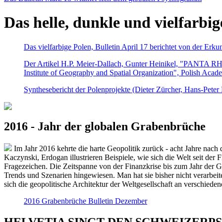
Das helle, dunkle und vielfarbig
Das vielfarbige Polen, Bulletin April 17 berichtet von der Erk
Der Artikel H.P. Meier-Dallach, Gunter Heinikel, "PANTA RHEI
Institute of Geography and Spatial Organization", Polish Acad
Synthesebericht der Polenprojekte (Dieter Zürcher, Hans-Pete
2016 - Jahr der globalen Grabenbrüche
Im Jahr 2016 kehrte die harte Geopolitik zurück - acht Jahre nach 
Kaczynski, Erdogan illustrieren Beispiele, wie sich die Welt seit der
Fragezeichen. Die Zeitspanne von der Finanzkrise bis zum Jahr der Gr
Trends und Szenarien hingewiesen. Man hat sie bisher nicht verarbe
sich die geopolitische Architektur der Weltgesellschaft an verschiede
2016 Grabenbrüche Bulletin Dezember
HELVETIA SINGT DEN SCHWEIZERPSALM 2