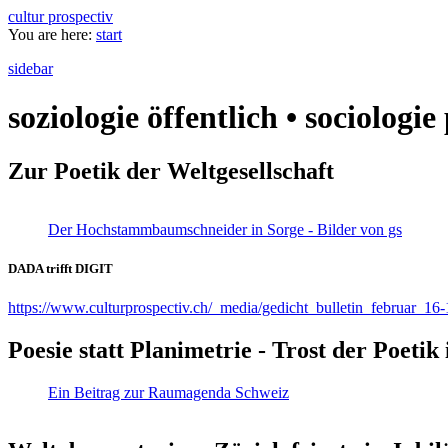
cultur prospectiv
You are here:
start
sidebar
soziologie öffentlich • sociologi
Zur Poetik der Weltgesellschaft
Der Hochstammbaumschneider in Sorge - Bilder von gs
DADA trifft DIGIT
https://www.culturprospectiv.ch/_media/gedicht_bulletin_februar_16-
Poesie statt Planimetrie - Trost der Poeti
Ein Beitrag zur Raumagenda Schweiz