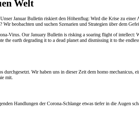
uen Welt
nser Januar Bulletin riskiert den Höhenflug: Wird die Krise zu einer 
All? Wir beobachten und suchen Szenarien und Strategien über dem Ge
-Virus. Our January Bulletin is risking a soaring flight of intellect: Wi
te the earth degrading it to a dead planet and dismissing it to the endl
os durchgesetzt. Wir haben uns in dieser Zeit dem homo mechanicus, e
ie mit.
genden Handlungen der Corona-Schlange etwas tiefer in die Augen sc