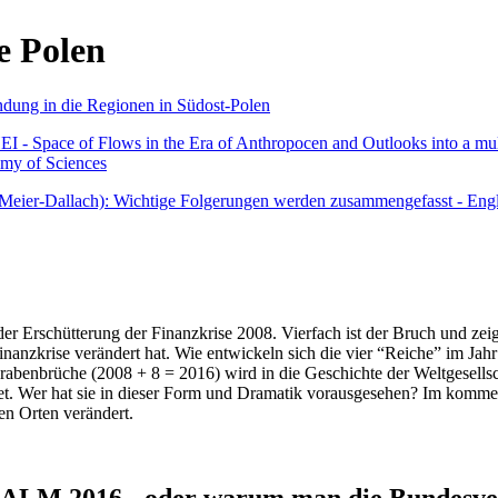
e Polen
undung in die Regionen in Südost-Polen
 - Space of Flows in the Era of Anthropocen and Outlooks into a mult
emy of Sciences
r Meier-Dallach): Wichtige Folgerungen werden zusammengefasst - Engl
der Erschütterung der Finanzkrise 2008. Vierfach ist der Bruch und zeig
 Finanzkrise verändert hat. Wie entwickeln sich die vier “Reiche” im J
abenbrüche (2008 + 8 = 2016) wird in die Geschichte der Weltgesellsch
itet. Wer hat sie in dieser Form und Dramatik vorausgesehen? Im komm
nen Orten verändert.
016 - oder warum man die Bundesverfa