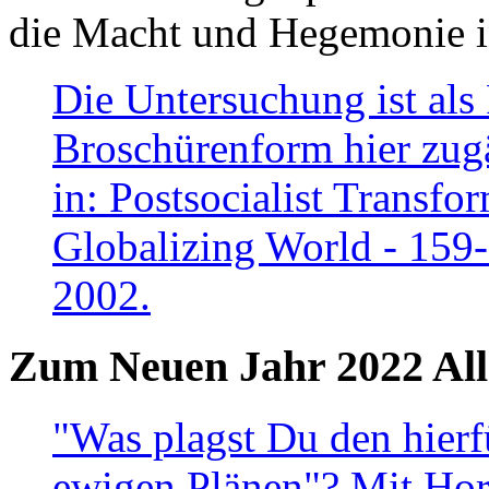
die Macht und Hegemonie in
Die Untersuchung ist als 
Broschürenform hier zugä
in: Postsocialist Transfo
Globalizing World - 159
2002.
Zum Neuen Jahr 2022 All
"Was plagst Du den hierf
ewigen Plänen"? Mit Hora