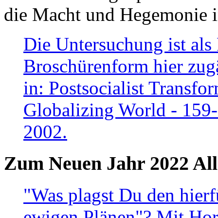
die Macht und Hegemonie in
Die Untersuchung ist als 
Broschürenform hier zugä
in: Postsocialist Transfo
Globalizing World - 159
2002.
Zum Neuen Jahr 2022 All
"Was plagst Du den hierf
ewigen Plänen"? Mit Hora