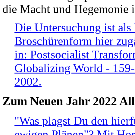
die Macht und Hegemonie in
Die Untersuchung ist als 
Broschürenform hier zugä
in: Postsocialist Transfo
Globalizing World - 159
2002.
Zum Neuen Jahr 2022 All
"Was plagst Du den hierf
ewigen Plänen"? Mit Hora