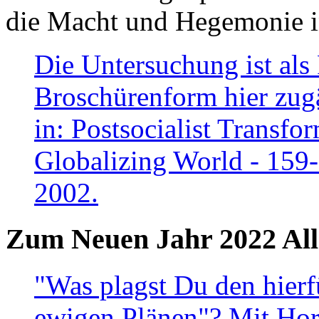
die Macht und Hegemonie in
Die Untersuchung ist als 
Broschürenform hier zugä
in: Postsocialist Transfo
Globalizing World - 159
2002.
Zum Neuen Jahr 2022 All
"Was plagst Du den hierf
ewigen Plänen"? Mit Hora