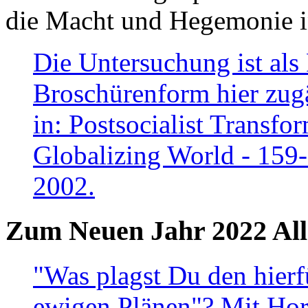
die Macht und Hegemonie in
Die Untersuchung ist als 
Broschürenform hier zugä
in: Postsocialist Transfo
Globalizing World - 159
2002.
Zum Neuen Jahr 2022 All
"Was plagst Du den hierf
ewigen Plänen"? Mit Hora