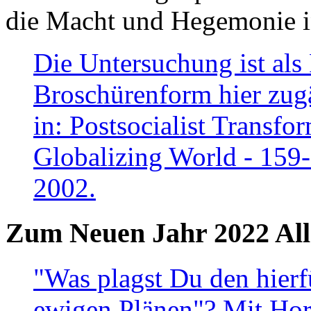
die Macht und Hegemonie in
Die Untersuchung ist als 
Broschürenform hier zugä
in: Postsocialist Transfo
Globalizing World - 159
2002.
Zum Neuen Jahr 2022 All
"Was plagst Du den hierf
ewigen Plänen"? Mit Hora