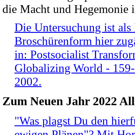
die Macht und Hegemonie in
Die Untersuchung ist als 
Broschürenform hier zugä
in: Postsocialist Transfo
Globalizing World - 159
2002.
Zum Neuen Jahr 2022 All
"Was plagst Du den hierf
ewigen Plänen"? Mit Hora