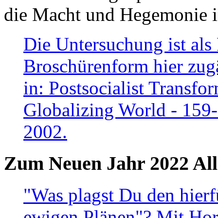
die Macht und Hegemonie in
Die Untersuchung ist als 
Broschürenform hier zugä
in: Postsocialist Transfo
Globalizing World - 159
2002.
Zum Neuen Jahr 2022 All
"Was plagst Du den hierf
ewigen Plänen"? Mit Hora