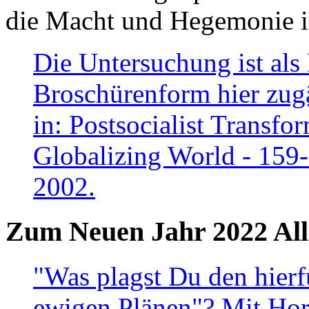
die Macht und Hegemonie in
Die Untersuchung ist als 
Broschürenform hier zugä
in: Postsocialist Transfo
Globalizing World - 159
2002.
Zum Neuen Jahr 2022 All
"Was plagst Du den hierf
ewigen Plänen"? Mit Hora