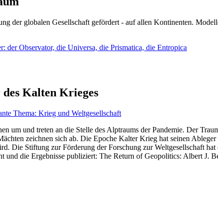
läum
ng der globalen Gesellschaft gefördert - auf allen Kontinenten. Modelle
 der Observator, die Universa, die Prismatica, die Entropica
 des Kalten Krieges
ante Thema: Krieg und Weltgesellschaft
en um und treten an die Stelle des Alptraums der Pandemie. Der Traum v
ten zeichnen sich ab. Die Epoche Kalter Krieg hat seinen Ableger bis 
d. Die Stiftung zur Förderung der Forschung zur Weltgesellschaft hat
 und die Ergebnisse publiziert: The Return of Geopolitics: Albert J. Be