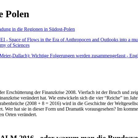
e Polen
undung in die Regionen in Südost-Polen
 - Space of Flows in the Era of Anthropocen and Outlooks into a mult
emy of Sciences
r Meier-Dallach): Wichtige Folgerungen werden zusammengefasst - Engl
der Erschütterung der Finanzkrise 2008. Vierfach ist der Bruch und zeig
 Finanzkrise verändert hat. Wie entwickeln sich die vier “Reiche” im J
abenbrüche (2008 + 8 = 2016) wird in die Geschichte der Weltgesellsch
itet. Wer hat sie in dieser Form und Dramatik vorausgesehen? Im komm
nen Orten verändert.
016 - oder warum man die Bundesverfa