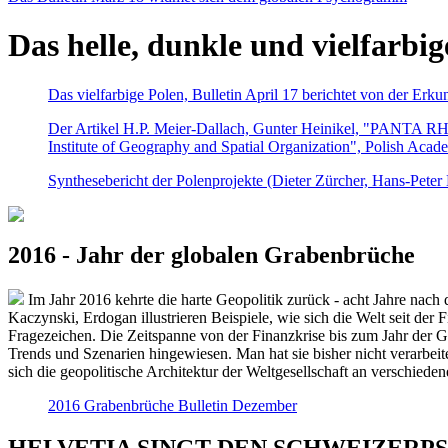
Das helle, dunkle und vielfarbig
Das vielfarbige Polen, Bulletin April 17 berichtet von der Erk
Der Artikel H.P. Meier-Dallach, Gunter Heinikel, "PANTA RHEI
Institute of Geography and Spatial Organization", Polish Acad
Synthesebericht der Polenprojekte (Dieter Zürcher, Hans-Pete
2016 - Jahr der globalen Grabenbrüche
Im Jahr 2016 kehrte die harte Geopolitik zurück - acht Jahre nach 
Kaczynski, Erdogan illustrieren Beispiele, wie sich die Welt seit der
Fragezeichen. Die Zeitspanne von der Finanzkrise bis zum Jahr der Gr
Trends und Szenarien hingewiesen. Man hat sie bisher nicht verarbe
sich die geopolitische Architektur der Weltgesellschaft an verschiede
2016 Grabenbrüche Bulletin Dezember
HELVETIA SINGT DEN SCHWEIZERPSALM 2