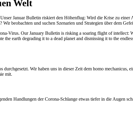
uen Welt
nser Januar Bulletin riskiert den Höhenflug: Wird die Krise zu einer 
All? Wir beobachten und suchen Szenarien und Strategien über dem Ge
-Virus. Our January Bulletin is risking a soaring flight of intellect: Wi
te the earth degrading it to a dead planet and dismissing it to the endl
os durchgesetzt. Wir haben uns in dieser Zeit dem homo mechanicus, e
ie mit.
genden Handlungen der Corona-Schlange etwas tiefer in die Augen sc