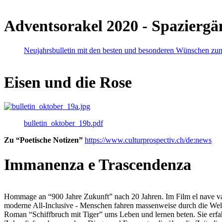
Adventsorakel 2020 - Spaziergä
Neujahrsbulletin mit den besten und besonderen Wünschen zu
Eisen und die Rose
bulletin_oktober_19b.pdf
Zu “Poetische Notizen”
https://www.culturprospectiv.ch/de:news
Immanenza e Trascendenza
Hommage an “900 Jahre Zukunft” nach 20 Jahren. Im Film el nave va lies
moderne All-Inclusive - Menschen fahren massenweise durch die Weltm
Roman “Schiffbruch mit Tiger” ums Leben und lernen beten. Sie erfah