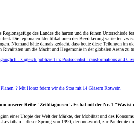
as Regionsgefüge des Landes die harten und die feinen Unterschiede fes
hrheit. Die regionalen Identifikationen der Bevölkerung variierten zwi
ngen. Niemand hätte damals gedacht, dass heute diese Teilungen im uk
 den Rivalitäten um die Macht und Hegemonie in der globalen Arena zu t
änglich - zugleich publiziert in: Postsocialist Transformations and Ci
Plänen"? Mit Horaz feiern wir die Stoa mit 14 Gläsern Rotwein
läum unserer Reihe "Zeitdiagnosen". Es hat mit der Nr. 1 "Was ist
eginn einer Utopie der Welt der Märkte, der Mobilität und des Konsu
viathan – dieser Sprung von 1990, der one-world, zur Pandemie und i