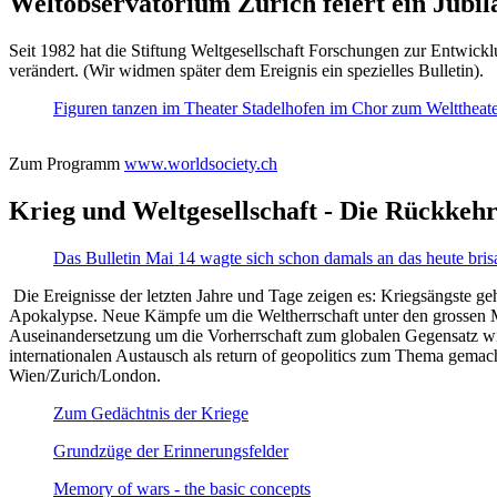
Weltobservatorium Zürich feiert ein Jubi
Seit 1982 hat die Stiftung Weltgesellschaft Forschungen zur Entwicklu
verändert. (Wir widmen später dem Ereignis ein spezielles Bulletin).
Figuren tanzen im Theater Stadelhofen im Chor zum Welttheater:
Zum Programm
www.worldsociety.ch
Krieg und Weltgesellschaft - Die Rückkehr
Das Bulletin Mai 14 wagte sich schon damals an das heute bris
Die Ereignisse der letzten Jahre und Tage zeigen es: Kriegsängste geh
Apokalypse. Neue Kämpfe um die Weltherrschaft unter den grossen Mäch
Auseinandersetzung um die Vorherrschaft zum globalen Gegensatz wir
internationalen Austausch als return of geopolitics zum Thema gemacht
Wien/Zurich/London.
Zum Gedächtnis der Kriege
Grundzüge der Erinnerungsfelder
Memory of wars - the basic concepts