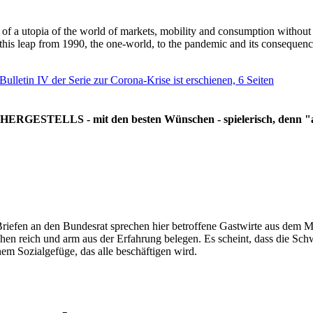
g of a utopia of the world of markets, mobility and consumption withou
 this leap from 1990, the one-world, to the pandemic and its consequenc
 Bulletin IV der Serie zur Corona-Krise ist erschienen, 6 Seiten
RGESTELLS - mit den besten Wünschen - spielerisch, denn "all
Briefen an den Bundesrat sprechen hier betroffene Gastwirte aus dem Mi
hen reich und arm aus der Erfahrung belegen. Es scheint, dass die Sc
nem Sozialgefüge, das alle beschäftigen wird.