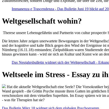
Zukunftsforscher, sondern Dinge und Exponate, die über die Zeit, di
Immanenza e Trascendenza - Das Bulletin Juni 19 blickt auf 2
Weltgesellschaft wohin?
Therese unsere Lebensgefährtin und Partnerin von cultur prospectiv b
Die letzten Jahre zeigen unerwartete Bewegungen in der Weltgesellscha
und der kognitive und kalte Blick gegen den Wind der Ereignisse ist 
Nürnberg (16.11.18) entstanden; Zielpublikum waren Studierende der
hinaus gewinnen kann - wird sie sich an Kultur und Kunst wie an d
Das Neujahrsbulletin widmet sich der Weltgesellschaft - Erkun
Weltseele im Stress - Essay zu 
Hat die aktuelle Weltgesellschaft eine Seele? Die Vorsokratiker b
Wand gespielt - die Göttin Psyche musste ihren Gatten im göttliche
verschmolzen mit dem virtuellen Superhirn. Im Essay spüren wir im 
- was für Therapien hat sie?
Das Bulletin März 18 widmet sich dem globalen Psychogramm