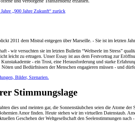
e offene und verborgene Transzendenz erzählen.
0 Jahre „900 Jahre Zukunft“ zurück
lickt 2011 dem Mistral entgegen über Marseille. - Sie ist im letzten J
ft - wir versuchten sie im letzten Bulletin “Weltseele im Stress” qual
nicht leicht zu ertragen. Unser Essay ist aus dem Festvortrag zur Eröf
 Kunstakademie - ein Trost, eine Herausforderung und starke Erfahrun
en Nöten und Bedürfnissen der Menschen engagieren müssen - und dürf
dungen, Bilder, Szenarien.
ihrer Stimmungslage
ejahten dies und meinten gar, die Sonnenstäubchen seien die Atome der
n Bohemien Amor finden. Heute stehen wir im virtuellen Datenstaub. Am
aktuellen Geschehen der Weltgesellschaft den Seelenstimmungen nach - 