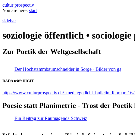
cultur prospectiv
You are here:
start
sidebar
soziologie öffentlich • sociologi
Zur Poetik der Weltgesellschaft
Der Hochstammbaumschneider in Sorge - Bilder von gs
DADA trifft DIGIT
https://www.culturprospectiv.ch/_media/gedicht_bulletin_februar_16-
Poesie statt Planimetrie - Trost der Poeti
Ein Beitrag zur Raumagenda Schweiz