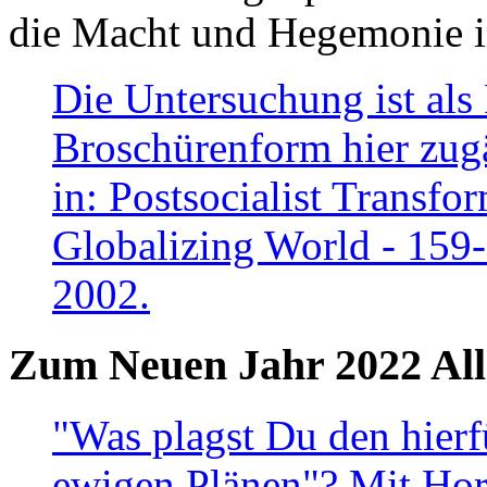
die Macht und Hegemonie in
Die Untersuchung ist als 
Broschürenform hier zugä
in: Postsocialist Transfo
Globalizing World - 159
2002.
Zum Neuen Jahr 2022 All
"Was plagst Du den hierf
ewigen Plänen"? Mit Hora