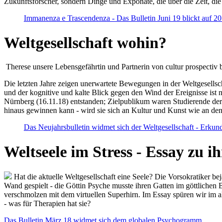
Zukunftsforscher, sondern Dinge und Exponate, die über die Zeit, di
Immanenza e Trascendenza - Das Bulletin Juni 19 blickt auf 2
Weltgesellschaft wohin?
Therese unsere Lebensgefährtin und Partnerin von cultur prospectiv b
Die letzten Jahre zeigen unerwartete Bewegungen in der Weltgesellscha
und der kognitive und kalte Blick gegen den Wind der Ereignisse ist 
Nürnberg (16.11.18) entstanden; Zielpublikum waren Studierende der
hinaus gewinnen kann - wird sie sich an Kultur und Kunst wie an d
Das Neujahrsbulletin widmet sich der Weltgesellschaft - Erkun
Weltseele im Stress - Essay zu 
Hat die aktuelle Weltgesellschaft eine Seele? Die Vorsokratiker b
Wand gespielt - die Göttin Psyche musste ihren Gatten im göttliche
verschmolzen mit dem virtuellen Superhirn. Im Essay spüren wir im 
- was für Therapien hat sie?
Das Bulletin März 18 widmet sich dem globalen Psychogramm