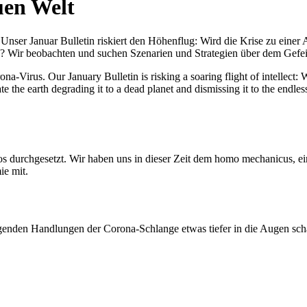
uen Welt
nser Januar Bulletin riskiert den Höhenflug: Wird die Krise zu einer 
All? Wir beobachten und suchen Szenarien und Strategien über dem Ge
-Virus. Our January Bulletin is risking a soaring flight of intellect: Wi
te the earth degrading it to a dead planet and dismissing it to the endl
os durchgesetzt. Wir haben uns in dieser Zeit dem homo mechanicus, e
ie mit.
genden Handlungen der Corona-Schlange etwas tiefer in die Augen sc