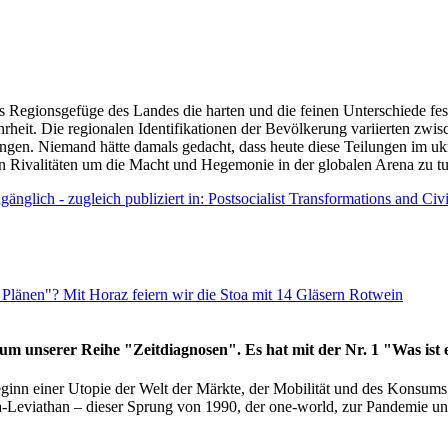
as Regionsgefüge des Landes die harten und die feinen Unterschiede fes
hrheit. Die regionalen Identifikationen der Bevölkerung variierten zwi
ngen. Niemand hätte damals gedacht, dass heute diese Teilungen im uk
 den Rivalitäten um die Macht und Hegemonie in der globalen Arena zu t
änglich - zugleich publiziert in: Postsocialist Transformations and Ci
Plänen"? Mit Horaz feiern wir die Stoa mit 14 Gläsern Rotwein
läum unserer Reihe "Zeitdiagnosen". Es hat mit der Nr. 1 "Was ist
eginn einer Utopie der Welt der Märkte, der Mobilität und des Konsu
viathan – dieser Sprung von 1990, der one-world, zur Pandemie und i