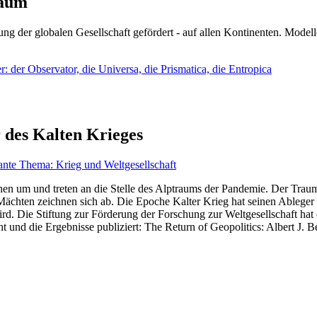
läum
ng der globalen Gesellschaft gefördert - auf allen Kontinenten. Modelle
 der Observator, die Universa, die Prismatica, die Entropica
 des Kalten Krieges
ante Thema: Krieg und Weltgesellschaft
en um und treten an die Stelle des Alptraums der Pandemie. Der Traum v
ten zeichnen sich ab. Die Epoche Kalter Krieg hat seinen Ableger bis 
d. Die Stiftung zur Förderung der Forschung zur Weltgesellschaft hat
 und die Ergebnisse publiziert: The Return of Geopolitics: Albert J. Be