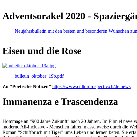
Adventsorakel 2020 - Spaziergä
Neujahrsbulletin mit den besten und besonderen Wünschen zu
Eisen und die Rose
bulletin_oktober_19b.pdf
Zu “Poetische Notizen”
https://www.culturprospectiv.ch/de:news
Immanenza e Trascendenza
Hommage an “900 Jahre Zukunft” nach 20 Jahren. Im Film el nave va lies
moderne All-Inclusive - Menschen fahren massenweise durch die Weltm
Roman “Schiffbruch mit Tiger” ums Leben und lernen beten. Sie erfah