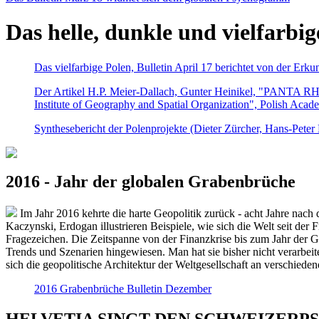
Das helle, dunkle und vielfarbig
Das vielfarbige Polen, Bulletin April 17 berichtet von der Erk
Der Artikel H.P. Meier-Dallach, Gunter Heinikel, "PANTA RHEI
Institute of Geography and Spatial Organization", Polish Acad
Synthesebericht der Polenprojekte (Dieter Zürcher, Hans-Pete
2016 - Jahr der globalen Grabenbrüche
Im Jahr 2016 kehrte die harte Geopolitik zurück - acht Jahre nach 
Kaczynski, Erdogan illustrieren Beispiele, wie sich die Welt seit der
Fragezeichen. Die Zeitspanne von der Finanzkrise bis zum Jahr der Gr
Trends und Szenarien hingewiesen. Man hat sie bisher nicht verarbe
sich die geopolitische Architektur der Weltgesellschaft an verschiede
2016 Grabenbrüche Bulletin Dezember
HELVETIA SINGT DEN SCHWEIZERPSALM 2