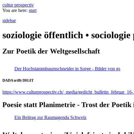
cultur prospectiv
You are here:
start
sidebar
soziologie öffentlich • sociologi
Zur Poetik der Weltgesellschaft
Der Hochstammbaumschneider in Sorge - Bilder von gs
DADA trifft DIGIT
https://www.culturprospectiv.ch/_media/gedicht_bulletin_februar_16-
Poesie statt Planimetrie - Trost der Poeti
Ein Beitrag zur Raumagenda Schweiz