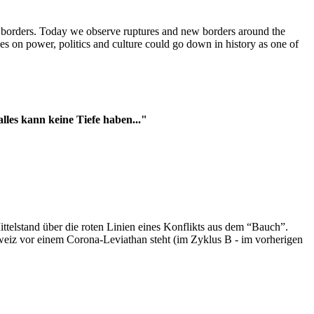
t borders. Today we observe ruptures and new borders around the
es on power, politics and culture could go down in history as one of
es kann keine Tiefe haben..."
ttelstand über die roten Linien eines Konflikts aus dem “Bauch”.
hweiz vor einem Corona-Leviathan steht (im Zyklus B - im vorherigen