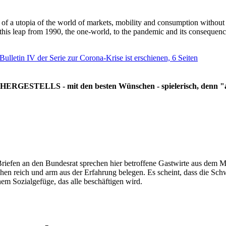
g of a utopia of the world of markets, mobility and consumption withou
 this leap from 1990, the one-world, to the pandemic and its consequenc
 Bulletin IV der Serie zur Corona-Krise ist erschienen, 6 Seiten
RGESTELLS - mit den besten Wünschen - spielerisch, denn "all
Briefen an den Bundesrat sprechen hier betroffene Gastwirte aus dem Mi
hen reich und arm aus der Erfahrung belegen. Es scheint, dass die Sc
nem Sozialgefüge, das alle beschäftigen wird.