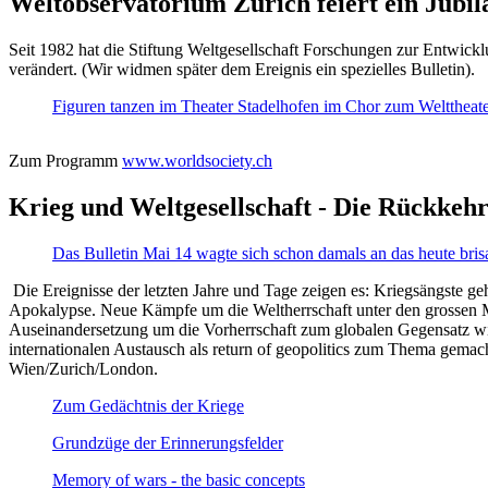
Weltobservatorium Zürich feiert ein Jubi
Seit 1982 hat die Stiftung Weltgesellschaft Forschungen zur Entwicklu
verändert. (Wir widmen später dem Ereignis ein spezielles Bulletin).
Figuren tanzen im Theater Stadelhofen im Chor zum Welttheater:
Zum Programm
www.worldsociety.ch
Krieg und Weltgesellschaft - Die Rückkehr
Das Bulletin Mai 14 wagte sich schon damals an das heute bris
Die Ereignisse der letzten Jahre und Tage zeigen es: Kriegsängste geh
Apokalypse. Neue Kämpfe um die Weltherrschaft unter den grossen Mäch
Auseinandersetzung um die Vorherrschaft zum globalen Gegensatz wir
internationalen Austausch als return of geopolitics zum Thema gemacht
Wien/Zurich/London.
Zum Gedächtnis der Kriege
Grundzüge der Erinnerungsfelder
Memory of wars - the basic concepts