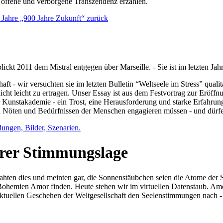
e offene und verborgene Transzendenz erzählen.
0 Jahre „900 Jahre Zukunft“ zurück
lickt 2011 dem Mistral entgegen über Marseille. - Sie ist im letzten J
ft - wir versuchten sie im letzten Bulletin “Weltseele im Stress” qual
nicht leicht zu ertragen. Unser Essay ist aus dem Festvortrag zur Eröf
 Kunstakademie - ein Trost, eine Herausforderung und starke Erfahrun
en Nöten und Bedürfnissen der Menschen engagieren müssen - und dürf
dungen, Bilder, Szenarien.
ihrer Stimmungslage
ejahten dies und meinten gar, die Sonnenstäubchen seien die Atome der
n Bohemien Amor finden. Heute stehen wir im virtuellen Datenstaub. Am
aktuellen Geschehen der Weltgesellschaft den Seelenstimmungen nach - 