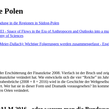
e Polen
undung in die Regionen in Südost-Polen
 - Space of Flows in the Era of Anthropocen and Outlooks into a mult
emy of Sciences
r Meier-Dallach): Wichtige Folgerungen werden zusammengefasst - Engl
der Erschütterung der Finanzkrise 2008. Vierfach ist der Bruch und zeig
 Finanzkrise verändert hat. Wie entwickeln sich die vier “Reiche” im J
abenbrüche (2008 + 8 = 2016) wird in die Geschichte der Weltgesellsch
itet. Wer hat sie in dieser Form und Dramatik vorausgesehen? Im komm
nen Orten verändert.
016 - oder warum man die Bundesverfa