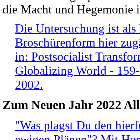
die Macht und Hegemonie in
Die Untersuchung ist als 
Broschürenform hier zugä
in: Postsocialist Transfo
Globalizing World - 159
2002.
Zum Neuen Jahr 2022 All
"Was plagst Du den hierf
ewigen Plänen"? Mit Hora