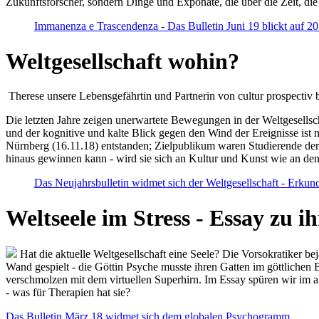
Zukunftsforscher, sondern Dinge und Exponate, die über die Zeit, di
Immanenza e Trascendenza - Das Bulletin Juni 19 blickt auf 2
Weltgesellschaft wohin?
Therese unsere Lebensgefährtin und Partnerin von cultur prospectiv b
Die letzten Jahre zeigen unerwartete Bewegungen in der Weltgesellscha
und der kognitive und kalte Blick gegen den Wind der Ereignisse ist 
Nürnberg (16.11.18) entstanden; Zielpublikum waren Studierende der
hinaus gewinnen kann - wird sie sich an Kultur und Kunst wie an d
Das Neujahrsbulletin widmet sich der Weltgesellschaft - Erkun
Weltseele im Stress - Essay zu 
Hat die aktuelle Weltgesellschaft eine Seele? Die Vorsokratiker b
Wand gespielt - die Göttin Psyche musste ihren Gatten im göttliche
verschmolzen mit dem virtuellen Superhirn. Im Essay spüren wir im 
- was für Therapien hat sie?
Das Bulletin März 18 widmet sich dem globalen Psychogramm