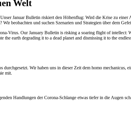
uen Welt
nser Januar Bulletin riskiert den Höhenflug: Wird die Krise zu einer 
All? Wir beobachten und suchen Szenarien und Strategien über dem Ge
-Virus. Our January Bulletin is risking a soaring flight of intellect: Wi
te the earth degrading it to a dead planet and dismissing it to the endl
os durchgesetzt. Wir haben uns in dieser Zeit dem homo mechanicus, e
ie mit.
genden Handlungen der Corona-Schlange etwas tiefer in die Augen sc