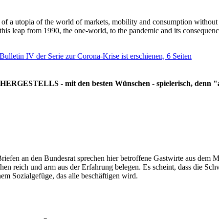
g of a utopia of the world of markets, mobility and consumption withou
 this leap from 1990, the one-world, to the pandemic and its consequenc
 Bulletin IV der Serie zur Corona-Krise ist erschienen, 6 Seiten
RGESTELLS - mit den besten Wünschen - spielerisch, denn "all
Briefen an den Bundesrat sprechen hier betroffene Gastwirte aus dem Mi
hen reich und arm aus der Erfahrung belegen. Es scheint, dass die Sc
nem Sozialgefüge, das alle beschäftigen wird.