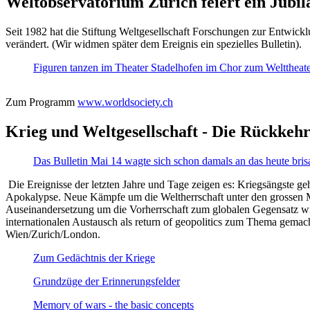
Weltobservatorium Zürich feiert ein Jubi
Seit 1982 hat die Stiftung Weltgesellschaft Forschungen zur Entwicklu
verändert. (Wir widmen später dem Ereignis ein spezielles Bulletin).
Figuren tanzen im Theater Stadelhofen im Chor zum Welttheater:
Zum Programm
www.worldsociety.ch
Krieg und Weltgesellschaft - Die Rückkehr
Das Bulletin Mai 14 wagte sich schon damals an das heute bris
Die Ereignisse der letzten Jahre und Tage zeigen es: Kriegsängste geh
Apokalypse. Neue Kämpfe um die Weltherrschaft unter den grossen Mäch
Auseinandersetzung um die Vorherrschaft zum globalen Gegensatz wir
internationalen Austausch als return of geopolitics zum Thema gemacht
Wien/Zurich/London.
Zum Gedächtnis der Kriege
Grundzüge der Erinnerungsfelder
Memory of wars - the basic concepts