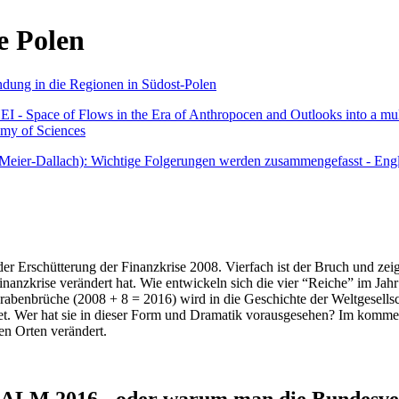
e Polen
undung in die Regionen in Südost-Polen
 - Space of Flows in the Era of Anthropocen and Outlooks into a mult
emy of Sciences
r Meier-Dallach): Wichtige Folgerungen werden zusammengefasst - Engl
der Erschütterung der Finanzkrise 2008. Vierfach ist der Bruch und zeig
 Finanzkrise verändert hat. Wie entwickeln sich die vier “Reiche” im J
abenbrüche (2008 + 8 = 2016) wird in die Geschichte der Weltgesellsch
itet. Wer hat sie in dieser Form und Dramatik vorausgesehen? Im komm
nen Orten verändert.
016 - oder warum man die Bundesverfa