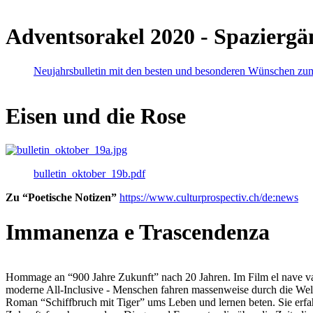
Adventsorakel 2020 - Spaziergä
Neujahrsbulletin mit den besten und besonderen Wünschen zu
Eisen und die Rose
bulletin_oktober_19b.pdf
Zu “Poetische Notizen”
https://www.culturprospectiv.ch/de:news
Immanenza e Trascendenza
Hommage an “900 Jahre Zukunft” nach 20 Jahren. Im Film el nave va lies
moderne All-Inclusive - Menschen fahren massenweise durch die Weltm
Roman “Schiffbruch mit Tiger” ums Leben und lernen beten. Sie erfah