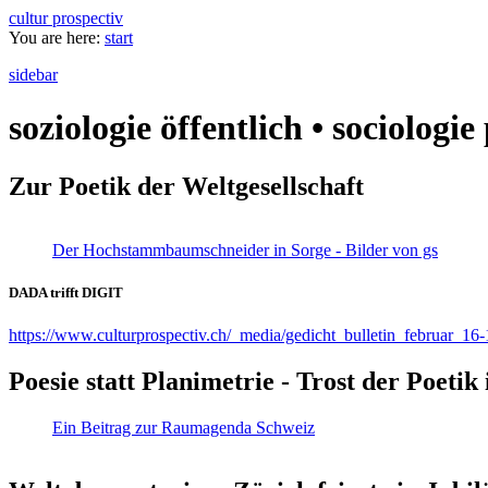
cultur prospectiv
You are here:
start
sidebar
soziologie öffentlich • sociologi
Zur Poetik der Weltgesellschaft
Der Hochstammbaumschneider in Sorge - Bilder von gs
DADA trifft DIGIT
https://www.culturprospectiv.ch/_media/gedicht_bulletin_februar_16-
Poesie statt Planimetrie - Trost der Poeti
Ein Beitrag zur Raumagenda Schweiz