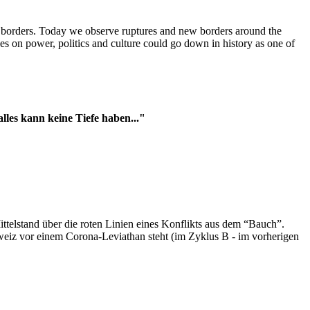
t borders. Today we observe ruptures and new borders around the
es on power, politics and culture could go down in history as one of
es kann keine Tiefe haben..."
ttelstand über die roten Linien eines Konflikts aus dem “Bauch”.
hweiz vor einem Corona-Leviathan steht (im Zyklus B - im vorherigen