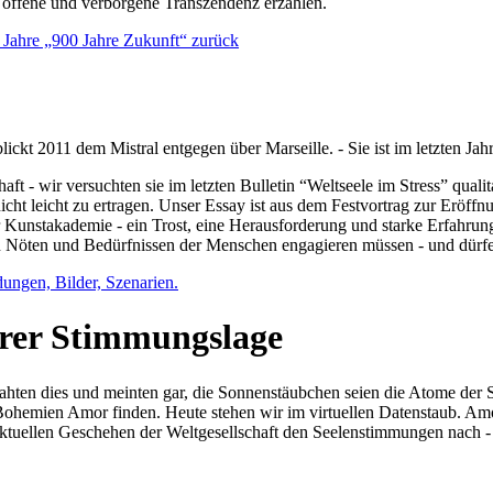
e offene und verborgene Transzendenz erzählen.
0 Jahre „900 Jahre Zukunft“ zurück
lickt 2011 dem Mistral entgegen über Marseille. - Sie ist im letzten J
ft - wir versuchten sie im letzten Bulletin “Weltseele im Stress” qual
nicht leicht zu ertragen. Unser Essay ist aus dem Festvortrag zur Eröf
 Kunstakademie - ein Trost, eine Herausforderung und starke Erfahrun
en Nöten und Bedürfnissen der Menschen engagieren müssen - und dürf
dungen, Bilder, Szenarien.
ihrer Stimmungslage
ejahten dies und meinten gar, die Sonnenstäubchen seien die Atome der
n Bohemien Amor finden. Heute stehen wir im virtuellen Datenstaub. Am
aktuellen Geschehen der Weltgesellschaft den Seelenstimmungen nach - 