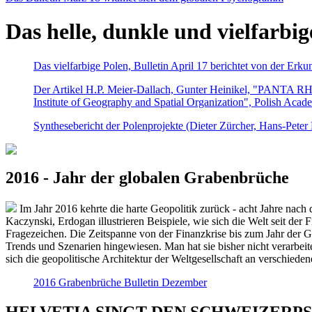
Das helle, dunkle und vielfarbig
Das vielfarbige Polen, Bulletin April 17 berichtet von der Erk
Der Artikel H.P. Meier-Dallach, Gunter Heinikel, "PANTA RHEI
Institute of Geography and Spatial Organization", Polish Acad
Synthesebericht der Polenprojekte (Dieter Zürcher, Hans-Pete
2016 - Jahr der globalen Grabenbrüche
Im Jahr 2016 kehrte die harte Geopolitik zurück - acht Jahre nach 
Kaczynski, Erdogan illustrieren Beispiele, wie sich die Welt seit der
Fragezeichen. Die Zeitspanne von der Finanzkrise bis zum Jahr der Gr
Trends und Szenarien hingewiesen. Man hat sie bisher nicht verarbe
sich die geopolitische Architektur der Weltgesellschaft an verschiede
2016 Grabenbrüche Bulletin Dezember
HELVETIA SINGT DEN SCHWEIZERPSALM 2