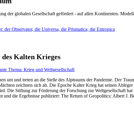
läum
ng der globalen Gesellschaft gefördert - auf allen Kontinenten. Modelle
 der Observator, die Universa, die Prismatica, die Entropica
 des Kalten Krieges
ante Thema: Krieg und Weltgesellschaft
en um und treten an die Stelle des Alptraums der Pandemie. Der Traum v
ten zeichnen sich ab. Die Epoche Kalter Krieg hat seinen Ableger bis 
d. Die Stiftung zur Förderung der Forschung zur Weltgesellschaft hat
 und die Ergebnisse publiziert: The Return of Geopolitics: Albert J. Be