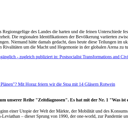
as Regionsgefüge des Landes die harten und die feinen Unterschiede fes
hrheit. Die regionalen Identifikationen der Bevölkerung variierten zwi
ngen. Niemand hätte damals gedacht, dass heute diese Teilungen im uk
 den Rivalitäten um die Macht und Hegemonie in der globalen Arena zu t
änglich - zugleich publiziert in: Postsocialist Transformations and Ci
Plänen"? Mit Horaz feiern wir die Stoa mit 14 Gläsern Rotwein
läum unserer Reihe "Zeitdiagnosen". Es hat mit der Nr. 1 "Was ist
eginn einer Utopie der Welt der Märkte, der Mobilität und des Konsu
viathan – dieser Sprung von 1990, der one-world, zur Pandemie und i